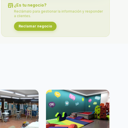
store
¿Es tu negocio?
Reclámalo para gestionar la información y responder
a clientes.
Reclamar negocio