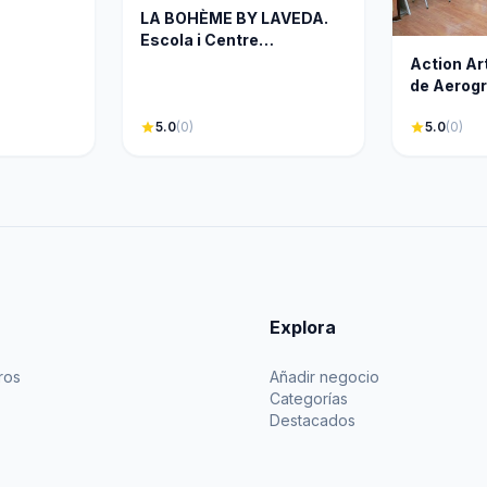
LA BOHÈME BY LAVEDA.
Escola i Centre
D&apos;art creatiu.
Action Ar
de Aerogr
Pintura
star
5.0
(0)
star
5.0
(0)
Explora
ros
Añadir negocio
Categorías
Destacados