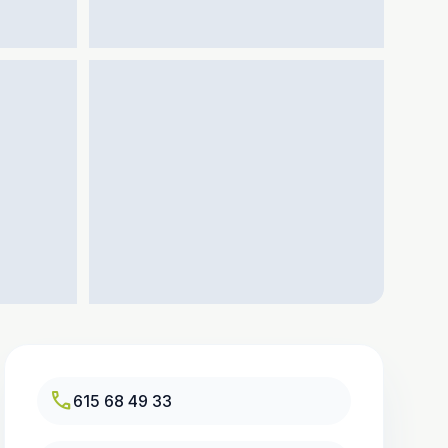
call
615 68 49 33