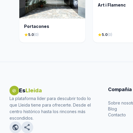
Art i Flamenc
Portacones
star
5.0
(0)
star
5.0
(0)
Compañía
Es
Lleida
explore
La plataforma líder para descubrir todo lo
Sobre nosot
que Lleida tiene para ofrecerte. Desde el
Blog
centro histórico hasta los rincones más
Contacto
escondidos.
public
share