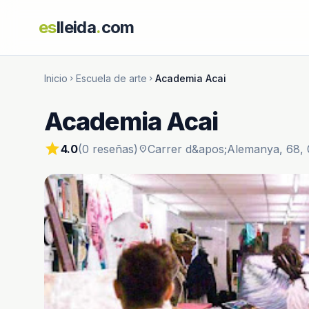
es
lleida
.
com
Inicio
Escuela de arte
Academia Acai
chevron_right
chevron_right
Academia Acai
star
4.0
(0 reseñas)
Carrer d&apos;Alemanya, 68, 
location_on