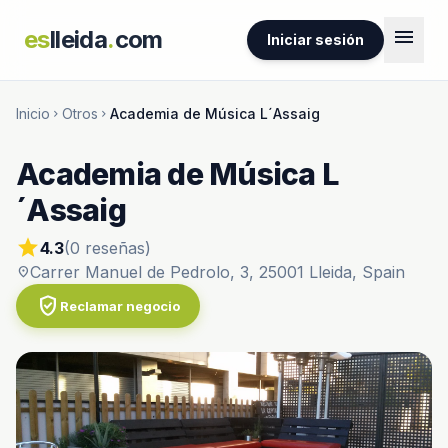
menu
es
lleida
.
com
Iniciar sesión
Inicio
Otros
Academia de Música L´Assaig
chevron_right
chevron_right
Academia de Música L
´Assaig
star
4.3
(0 reseñas)
Carrer Manuel de Pedrolo, 3, 25001 Lleida, Spain
location_on
verified_user
Reclamar negocio