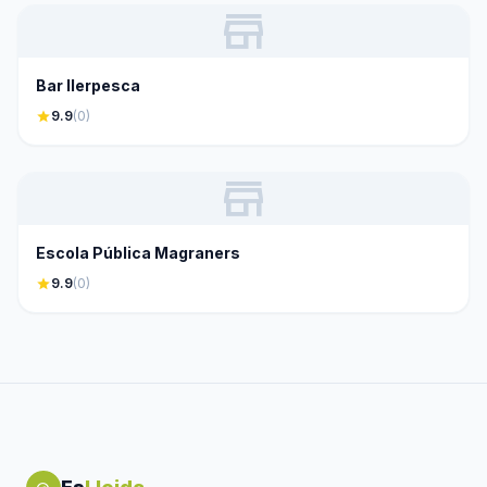
store
Bar Ilerpesca
star
9.9
(0)
store
Escola Pública Magraners
star
9.9
(0)