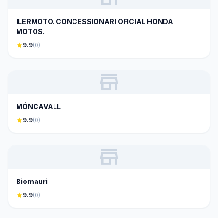
ILERMOTO. CONCESSIONARI OFICIAL HONDA
MOTOS.
star
9.9
(0)
store
MÓNCAVALL
star
9.9
(0)
store
Biomauri
star
9.9
(0)