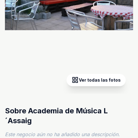
grid_view
Ver todas las fotos
Sobre Academia de Música L
´Assaig
Este negocio aún no ha añadido una descripción.