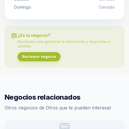
Domingo
Cerrado
store
¿Es tu negocio?
Reclámalo para gestionar la información y responder a
clientes.
Reclamar negocio
Negocios relacionados
Otros negocios de Otros que te pueden interesar
store