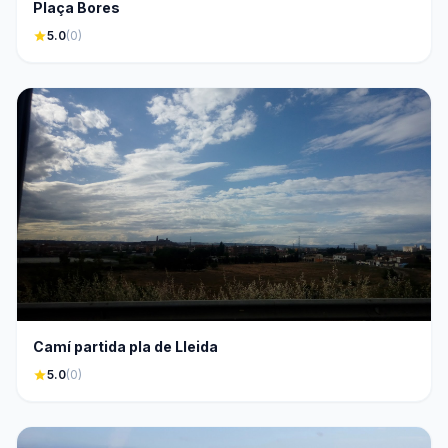
Plaça Bores
star
5.0
(0)
Camí partida pla de Lleida
star
5.0
(0)