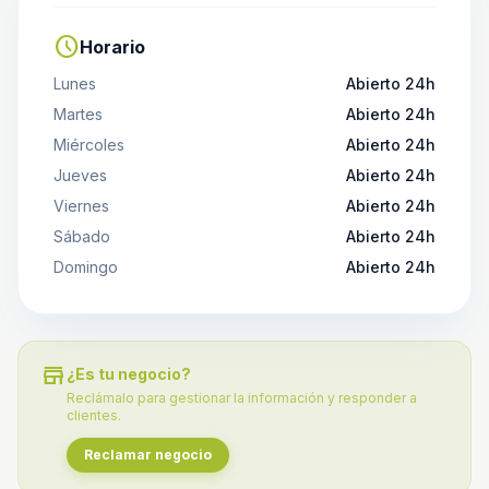
schedule
Horario
Lunes
Abierto 24h
Martes
Abierto 24h
Miércoles
Abierto 24h
Jueves
Abierto 24h
Viernes
Abierto 24h
Sábado
Abierto 24h
Domingo
Abierto 24h
store
¿Es tu negocio?
Reclámalo para gestionar la información y responder a
clientes.
Reclamar negocio