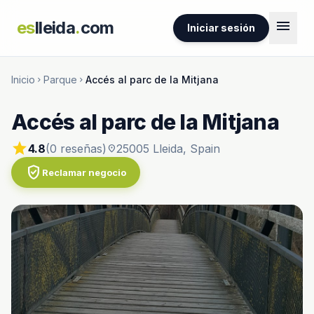
menu
es
lleida
.
com
Iniciar sesión
Inicio
Parque
Accés al parc de la Mitjana
chevron_right
chevron_right
Accés al parc de la Mitjana
star
4.8
(0 reseñas)
25005 Lleida, Spain
location_on
verified_user
Reclamar negocio