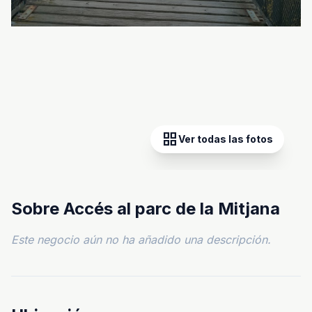
grid_view
Ver todas las fotos
Sobre Accés al parc de la Mitjana
Este negocio aún no ha añadido una descripción.