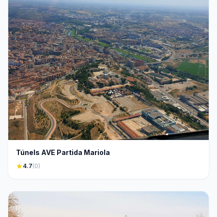
Túnels AVE Partida Mariola
star
4.7
(0)