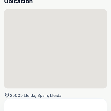
Ubicación
location_on
25005 Lleida, Spain, Lleida