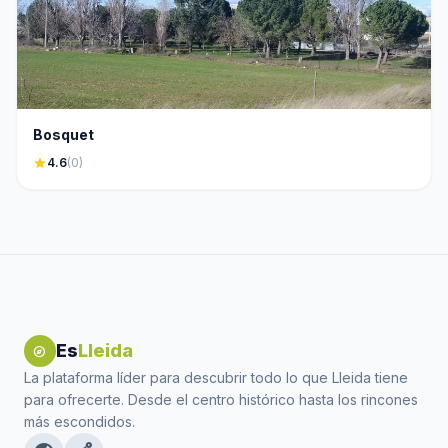
Bosquet
star
4.6
(0)
Es
Lleida
explore
La plataforma líder para descubrir todo lo que Lleida tiene
para ofrecerte. Desde el centro histórico hasta los rincones
más escondidos.