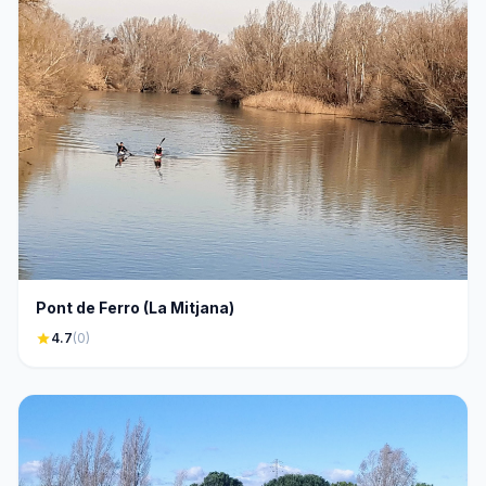
Pont de Ferro (La Mitjana)
star
4.7
(0)