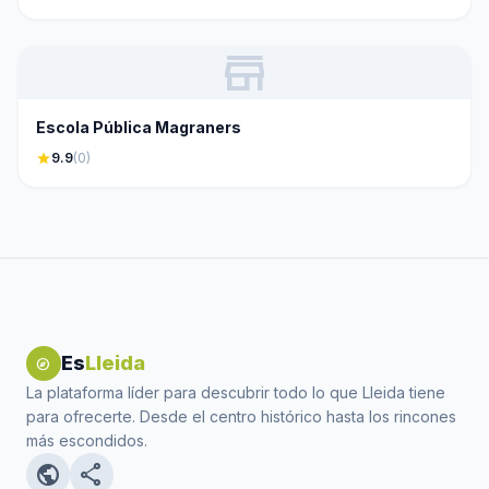
store
Escola Pública Magraners
star
9.9
(0)
Es
Lleida
explore
La plataforma líder para descubrir todo lo que Lleida tiene
para ofrecerte. Desde el centro histórico hasta los rincones
más escondidos.
public
share