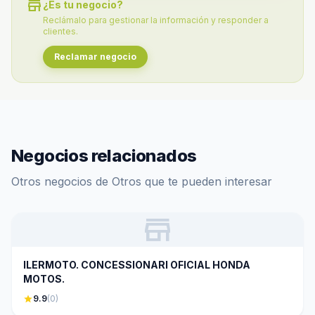
store
¿Es tu negocio?
Reclámalo para gestionar la información y responder a
clientes.
Reclamar negocio
Negocios relacionados
Otros negocios de Otros que te pueden interesar
store
ILERMOTO. CONCESSIONARI OFICIAL HONDA
MOTOS.
star
9.9
(0)