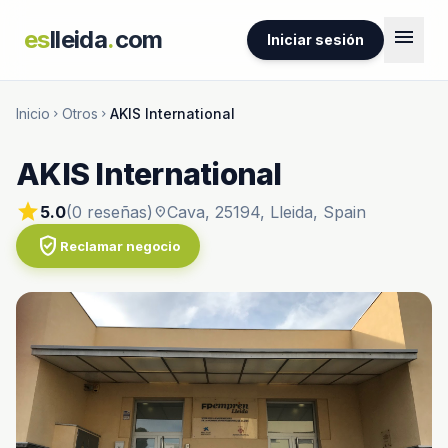
menu
es
lleida
.
com
Iniciar sesión
Inicio
Otros
AKIS International
chevron_right
chevron_right
AKIS International
star
5.0
(0 reseñas)
Cava, 25194, Lleida, Spain
location_on
verified_user
Reclamar negocio