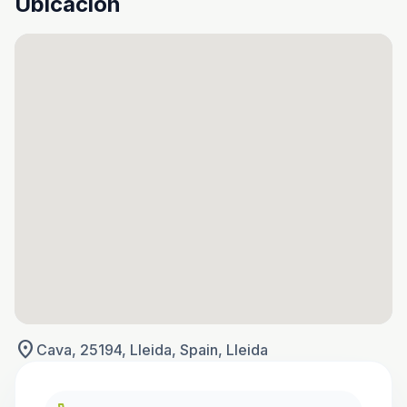
Ubicación
location_on
Cava, 25194, Lleida, Spain, Lleida