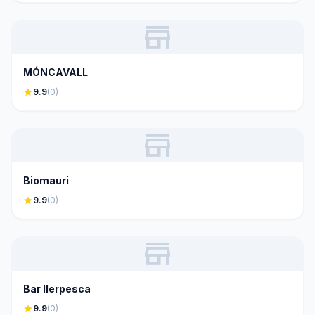
store
MÓNCAVALL
star
9.9
(0)
store
Biomauri
star
9.9
(0)
store
Bar Ilerpesca
star
9.9
(0)