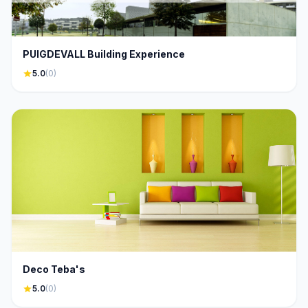
PUIGDEVALL Building Experience
star
5.0
(0)
Deco Teba's
star
5.0
(0)