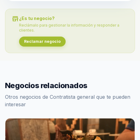
store
¿Es tu negocio?
Reclámalo para gestionar la información y responder a
clientes.
Reclamar negocio
Negocios relacionados
Otros negocios de Contratista general que te pueden
interesar