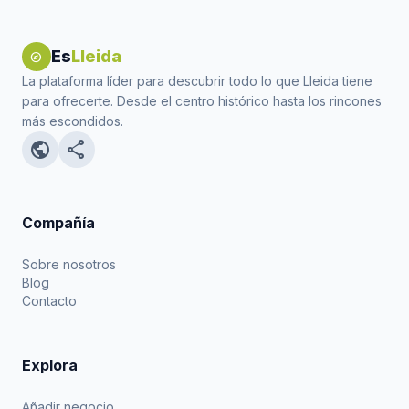
Es
Lleida
explore
La plataforma líder para descubrir todo lo que Lleida tiene
para ofrecerte. Desde el centro histórico hasta los rincones
más escondidos.
public
share
Compañía
Sobre nosotros
Blog
Contacto
Explora
Añadir negocio