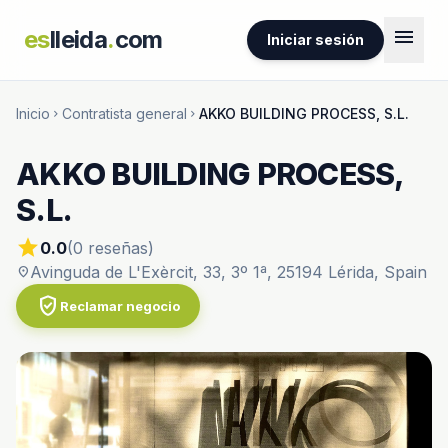
menu
es
lleida
.
com
Iniciar sesión
Inicio
Contratista general
AKKO BUILDING PROCESS, S.L.
chevron_right
chevron_right
AKKO BUILDING PROCESS,
S.L.
star
0.0
(0 reseñas)
Avinguda de L'Exèrcit, 33, 3º 1ª, 25194 Lérida, Spain
location_on
verified_user
Reclamar negocio