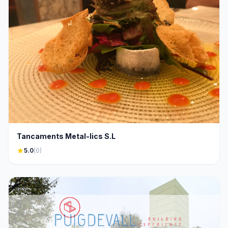
Tancaments Metal-lics S.L
star
5.0
(0)