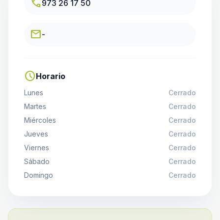
call
973 26 17 50
email
-
schedule
Horario
Lunes
Cerrado
Martes
Cerrado
Miércoles
Cerrado
Jueves
Cerrado
Viernes
Cerrado
Sábado
Cerrado
Domingo
Cerrado