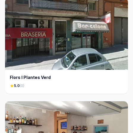
Flors I Plantes Verd
star
5.0
(0)