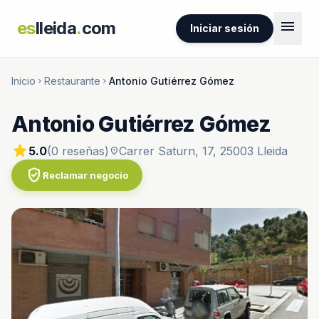
menu
es
lleida
.
com
Iniciar sesión
Inicio
Restaurante
Antonio Gutiérrez Gómez
chevron_right
chevron_right
Antonio Gutiérrez Gómez
star
5.0
(0 reseñas)
Carrer Saturn, 17, 25003 Lleida
location_on
verified_user
Reclamar negocio