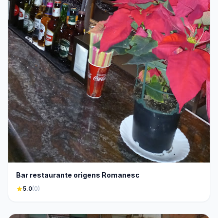
Bar restaurante origens Romanesc
star
5.0
(0)