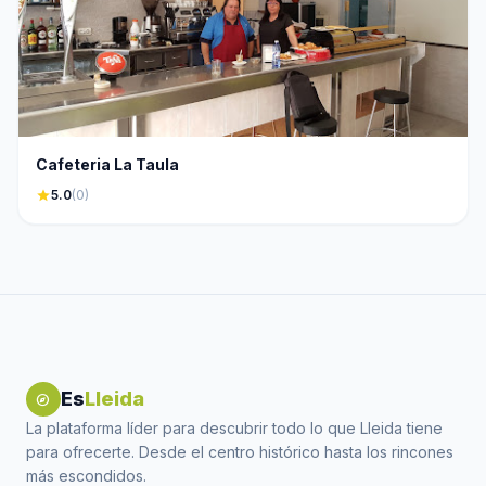
Cafeteria La Taula
star
5.0
(0)
Es
Lleida
explore
La plataforma líder para descubrir todo lo que Lleida tiene
para ofrecerte. Desde el centro histórico hasta los rincones
más escondidos.