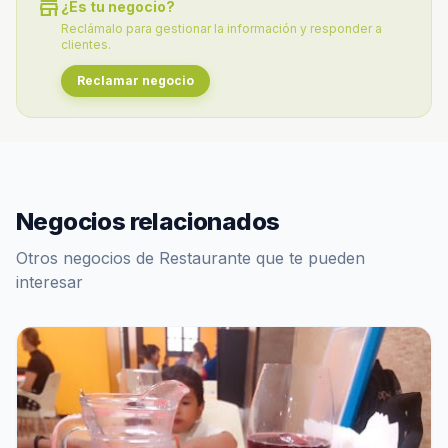
store
¿Es tu negocio?
Reclámalo para gestionar la información y responder a
clientes.
Reclamar negocio
Negocios relacionados
Otros negocios de Restaurante que te pueden
interesar