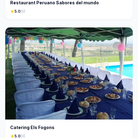
Restaurant Peruano Sabores del mundo
star
5.0
(0)
Catering Els Fogons
star
5.0
(0)