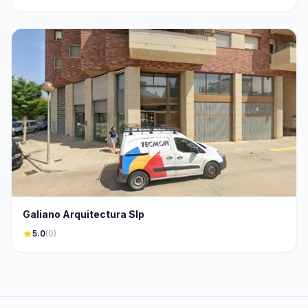
Galiano Arquitectura Slp
star
5.0
(0)