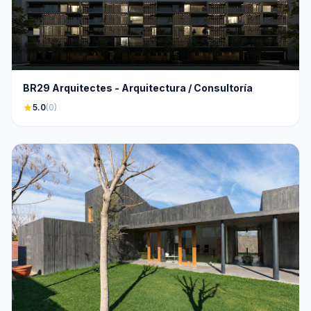
BR29 Arquitectes - Arquitectura / Consultoría
star
5.0
(0)