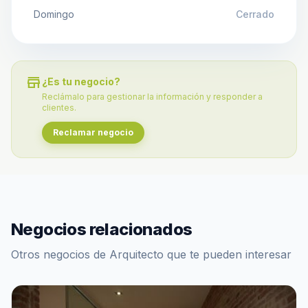
Domingo
Cerrado
store
¿Es tu negocio?
Reclámalo para gestionar la información y responder a
clientes.
Reclamar negocio
Negocios relacionados
Otros negocios de Arquitecto que te pueden interesar