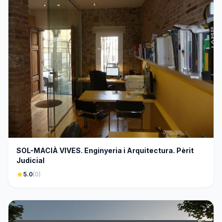
SOL-MACIÀ VIVES. Enginyeria i Arquitectura. Pèrit
Judicial
star
5.0
(0)