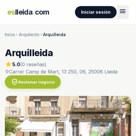
menu
es
lleida
.
com
Iniciar sesión
Inicio
Arquitecto
Arquilleida
chevron_right
chevron_right
Arquilleida
star
5.0
(0 reseñas)
Carrer Camp de Mart, 13 250, 06, 25006 Lleida
location_on
verified_user
Reclamar negocio