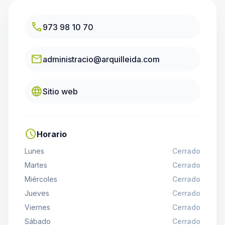
call
973 98 10 70
email
administracio@arquilleida.com
language
Sitio web
schedule
Horario
Lunes
Cerrado
Martes
Cerrado
Miércoles
Cerrado
Jueves
Cerrado
Viernes
Cerrado
Sábado
Cerrado