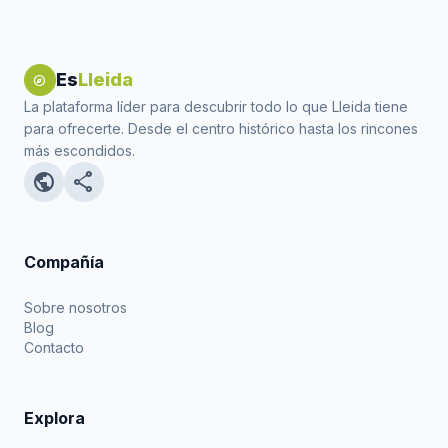
Es
Lleida
explore
La plataforma líder para descubrir todo lo que Lleida tiene
para ofrecerte. Desde el centro histórico hasta los rincones
más escondidos.
public
share
Compañía
Sobre nosotros
Blog
Contacto
Explora