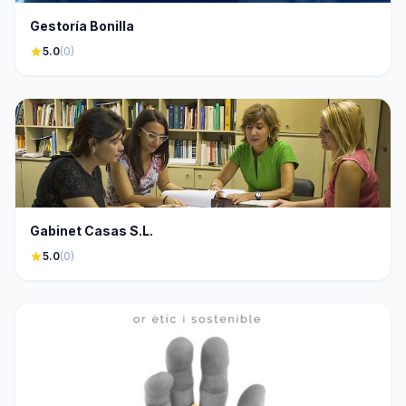
Gestoría Bonilla
star
5.0
(0)
Gabinet Casas S.L.
star
5.0
(0)