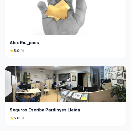
Alex Riu_joies
star
5.0
(0)
Seguros Escriba Pardinyes Lleida
star
5.0
(0)