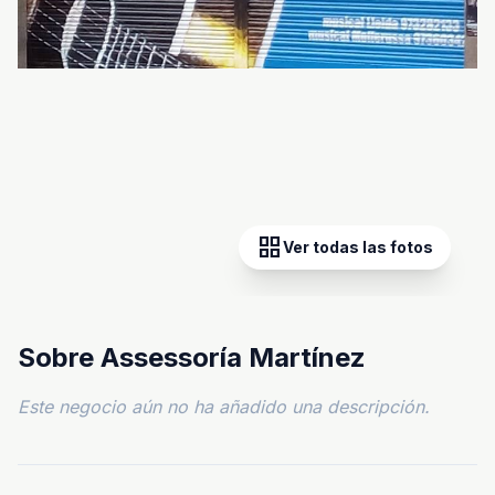
grid_view
Ver todas las fotos
Sobre Assessoría Martínez
Este negocio aún no ha añadido una descripción.