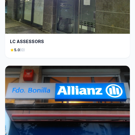
LC ASSESSORS
star
5.0
(0)