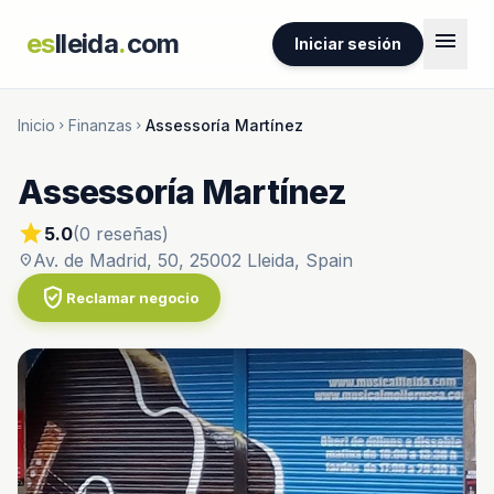
menu
es
lleida
.
com
Iniciar sesión
Inicio
Finanzas
Assessoría Martínez
chevron_right
chevron_right
Assessoría Martínez
star
5.0
(0 reseñas)
Av. de Madrid, 50, 25002 Lleida, Spain
location_on
verified_user
Reclamar negocio