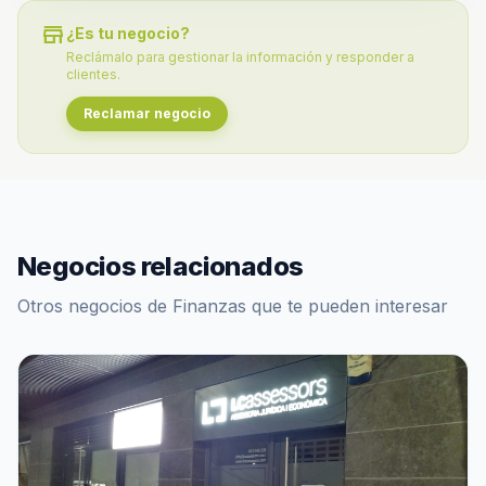
store
¿Es tu negocio?
Reclámalo para gestionar la información y responder a
clientes.
Reclamar negocio
Negocios relacionados
Otros negocios de Finanzas que te pueden interesar