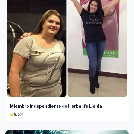
Miembro independiente de Herbalife Lleida
star
5.0
(0)