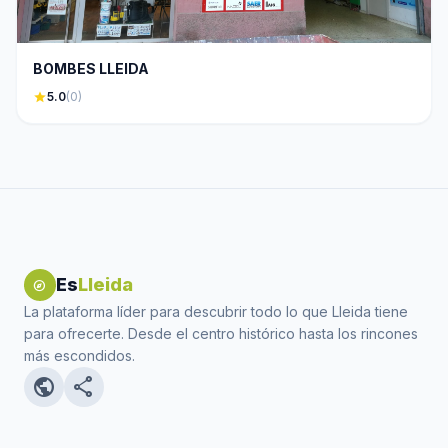
BOMBES LLEIDA
star
5.0
(0)
Es
Lleida
explore
La plataforma líder para descubrir todo lo que Lleida tiene
para ofrecerte. Desde el centro histórico hasta los rincones
más escondidos.
public
share