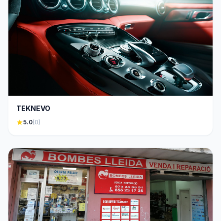
TEKNEVO
star
5.0
(0)