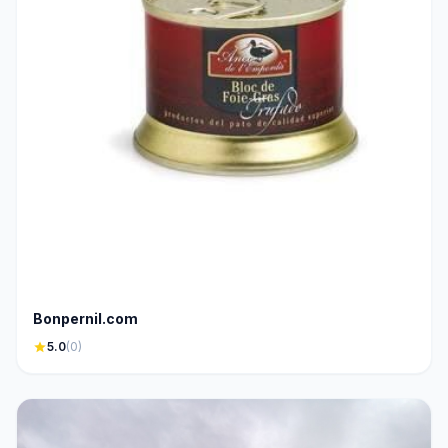
Bonpernil.com
star
5.0
(0)