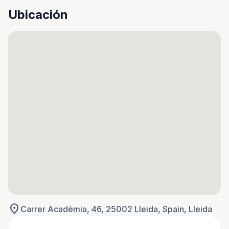
Ubicación
location_on
Carrer Acadèmia, 46, 25002 Lleida, Spain, Lleida