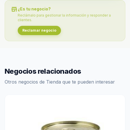
store
¿Es tu negocio?
Reclámalo para gestionar la información y responder a
clientes.
Reclamar negocio
Negocios relacionados
Otros negocios de Tienda que te pueden interesar