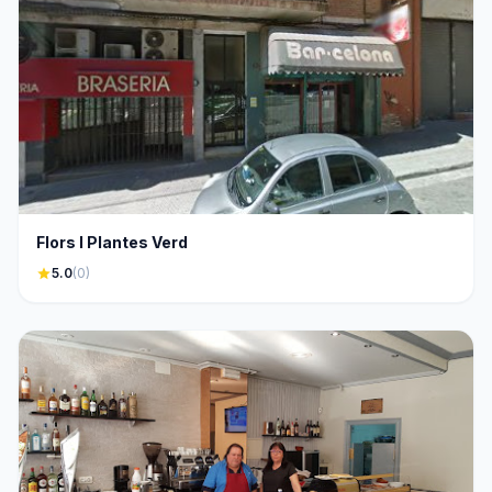
Flors I Plantes Verd
star
5.0
(0)