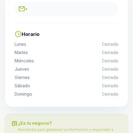
email
-
schedule
Horario
Lunes
Cerrado
Martes
Cerrado
Miércoles
Cerrado
Jueves
Cerrado
Viernes
Cerrado
Sábado
Cerrado
Domingo
Cerrado
store
¿Es tu negocio?
Reclámalo para gestionar la información y responder a