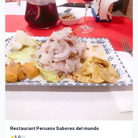
Restaurant Peruano Sabores del mundo
star
5.0
(0)