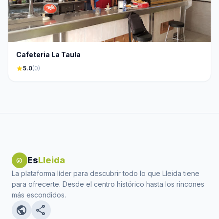
Cafeteria La Taula
star
5.0
(0)
Es
Lleida
explore
La plataforma líder para descubrir todo lo que Lleida tiene
para ofrecerte. Desde el centro histórico hasta los rincones
más escondidos.
public
share