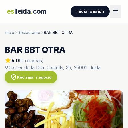
menu
es
lleida
.
com
Iniciar sesión
Inicio
Restaurante
BAR BBT OTRA
chevron_right
chevron_right
BAR BBT OTRA
star
5.0
(0 reseñas)
Carrer de la Dra. Castells, 35, 25001 Lleida
location_on
verified_user
Reclamar negocio