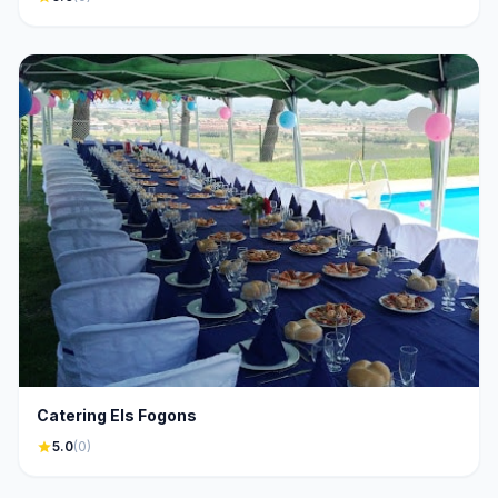
Catering Els Fogons
star
5.0
(0)