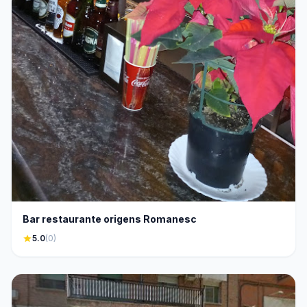
Bar restaurante origens Romanesc
star
5.0
(0)