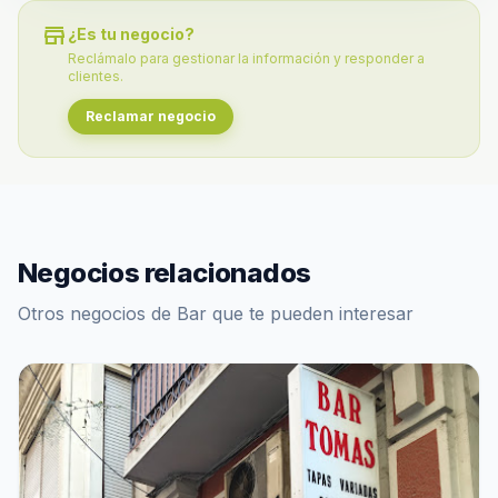
store
¿Es tu negocio?
Reclámalo para gestionar la información y responder a
clientes.
Reclamar negocio
Negocios relacionados
Otros negocios de Bar que te pueden interesar