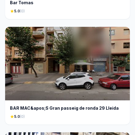
Bar Tomas
star
5.0
(0)
BAR MAC&apos;S Gran passeig de ronda 29 Lleida
star
5.0
(0)