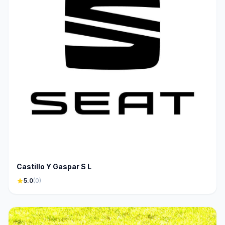
Castillo Y Gaspar S L
star
5.0
(0)