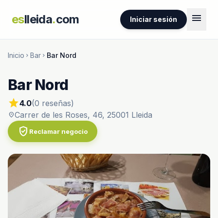
menu
es
lleida
.
com
Iniciar sesión
Inicio
Bar
Bar Nord
chevron_right
chevron_right
Bar Nord
star
4.0
(0 reseñas)
Carrer de les Roses, 46, 25001 Lleida
location_on
verified_user
Reclamar negocio