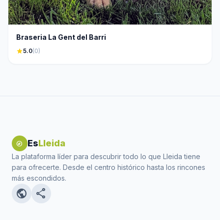
Braseria La Gent del Barri
star
5.0
(0)
Es
Lleida
explore
La plataforma líder para descubrir todo lo que Lleida tiene
para ofrecerte. Desde el centro histórico hasta los rincones
más escondidos.
public
share