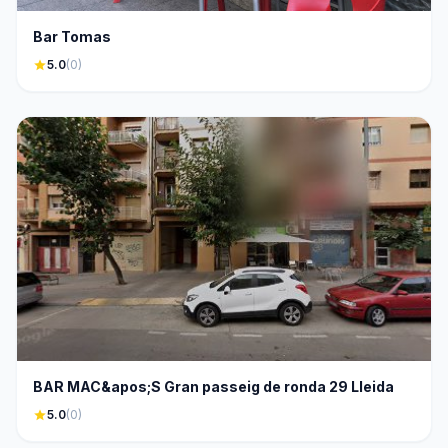
Bar Tomas
star
5.0
(0)
BAR MAC&apos;S Gran passeig de ronda 29 Lleida
star
5.0
(0)