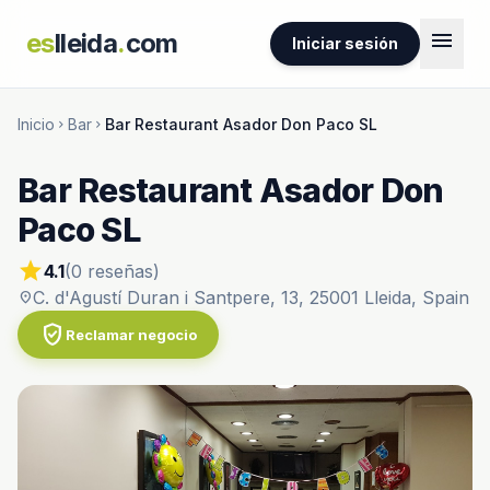
menu
es
lleida
.
com
Iniciar sesión
Inicio
Bar
Bar Restaurant Asador Don Paco SL
chevron_right
chevron_right
Bar Restaurant Asador Don
Paco SL
star
4.1
(0 reseñas)
C. d'Agustí Duran i Santpere, 13, 25001 Lleida, Spain
location_on
verified_user
Reclamar negocio