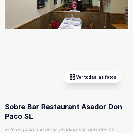
grid_view
Ver todas las fotos
Sobre Bar Restaurant Asador Don
Paco SL
Este negocio aún no ha añadido una descripción.