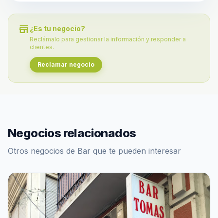
store
¿Es tu negocio?
Reclámalo para gestionar la información y responder a
clientes.
Reclamar negocio
Negocios relacionados
Otros negocios de Bar que te pueden interesar