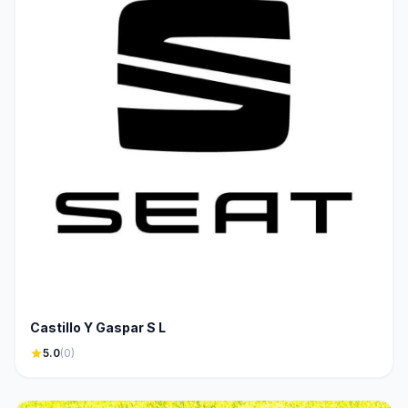
Castillo Y Gaspar S L
star
5.0
(0)