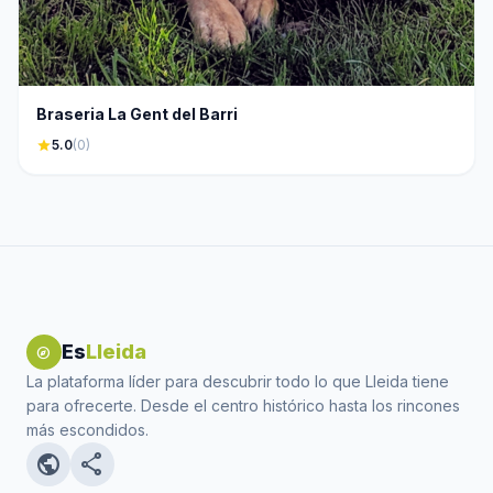
Braseria La Gent del Barri
star
5.0
(0)
Es
Lleida
explore
La plataforma líder para descubrir todo lo que Lleida tiene
para ofrecerte. Desde el centro histórico hasta los rincones
más escondidos.
public
share