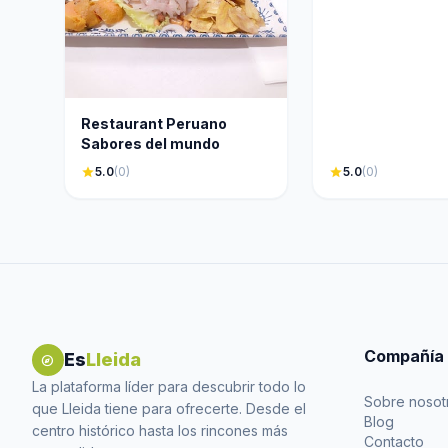
Restaurant Peruano
Sabores del mundo
star
5.0
(0)
star
5.0
(0)
Compañía
Es
Lleida
explore
La plataforma líder para descubrir todo lo
Sobre nosot
que Lleida tiene para ofrecerte. Desde el
Blog
centro histórico hasta los rincones más
Contacto