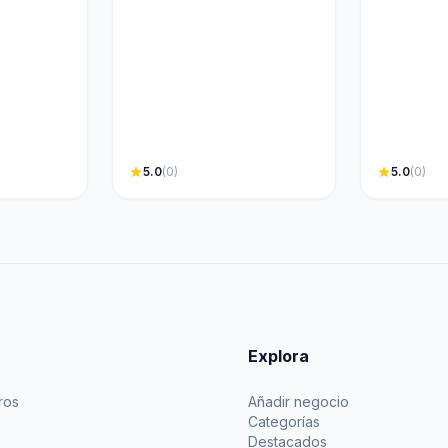
star
5.0
(0)
star
5.0
(0)
Explora
ros
Añadir negocio
Categorías
Destacados