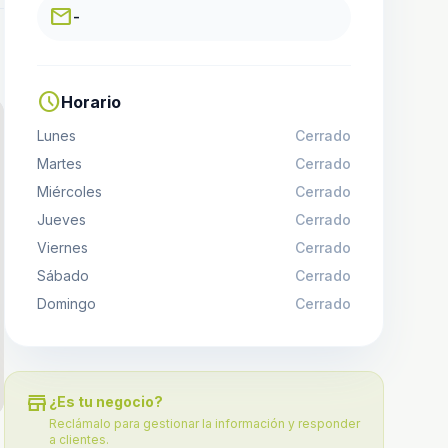
email
-
schedule
Horario
Lunes
Cerrado
Martes
Cerrado
Miércoles
Cerrado
Jueves
Cerrado
Viernes
Cerrado
Sábado
Cerrado
Domingo
Cerrado
store
¿Es tu negocio?
Reclámalo para gestionar la información y responder
a clientes.