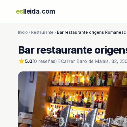
es
lleida
.
com
Inicio
Restaurante
Bar restaurante origens Romanesc
chevron_right
chevron_right
Bar restaurante orige
star
5.0
(0 reseñas)
Carrer Baró de Maials, 82, 250
location_on