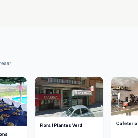
resar
Cafeteria
Flors I Plantes Verd
gons