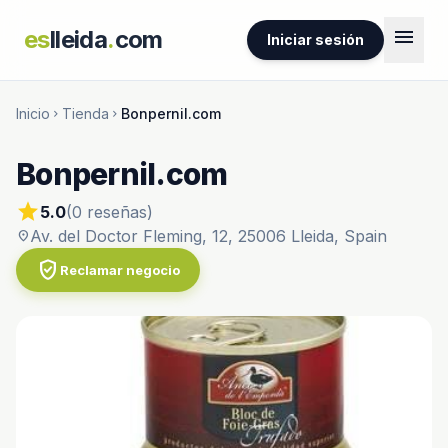
menu
es
lleida
.
com
Iniciar sesión
Inicio
Tienda
Bonpernil.com
chevron_right
chevron_right
Bonpernil.com
star
5.0
(0 reseñas)
Av. del Doctor Fleming, 12, 25006 Lleida, Spain
location_on
verified_user
Reclamar negocio