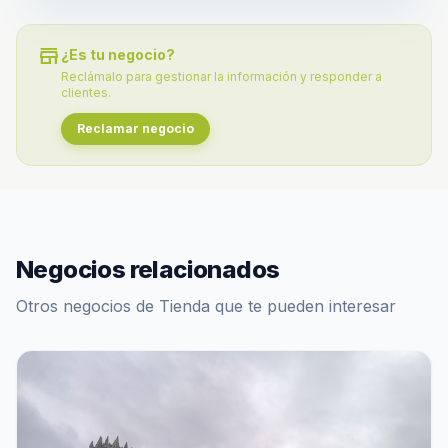
store
¿Es tu negocio?
Reclámalo para gestionar la información y responder a
clientes.
Reclamar negocio
Negocios relacionados
Otros negocios de Tienda que te pueden interesar