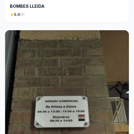
BOMBES LLEIDA
star
5.0
(0)