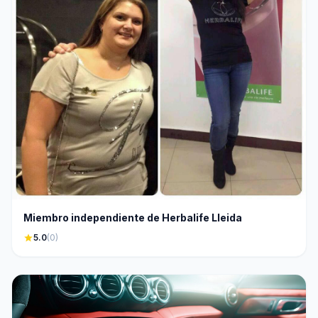
Miembro independiente de Herbalife Lleida
star
5.0
(0)