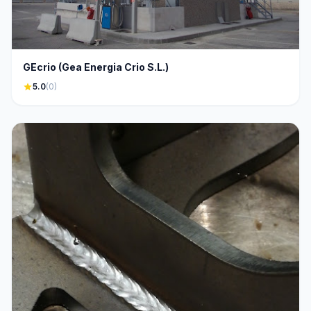
GEcrio (Gea Energia Crio S.L.)
star
5.0
(0)