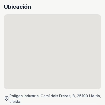
Ubicación
Polígon Industrial Camí dels Frares, 8, 25190 Lleida,
location_on
Lleida