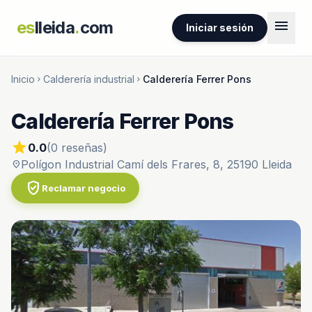
menu
es
lleida
.
com
Iniciar sesión
Inicio
Calderería industrial
Calderería Ferrer Pons
chevron_right
chevron_right
Calderería Ferrer Pons
star
0.0
(0 reseñas)
Polígon Industrial Camí dels Frares, 8, 25190 Lleida
location_on
verified_user
Reclamar negocio