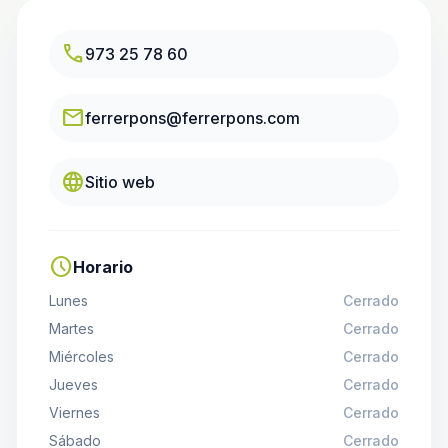
call
973 25 78 60
email
ferrerpons@ferrerpons.com
language
Sitio web
schedule
Horario
Lunes
Cerrado
Martes
Cerrado
Miércoles
Cerrado
Jueves
Cerrado
Viernes
Cerrado
Sábado
Cerrado