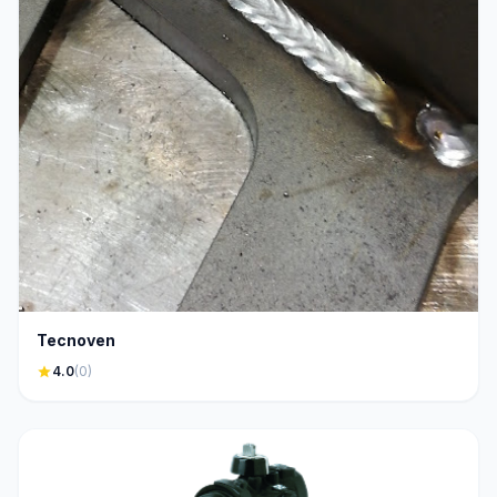
Tecnoven
star
4.0
(0)