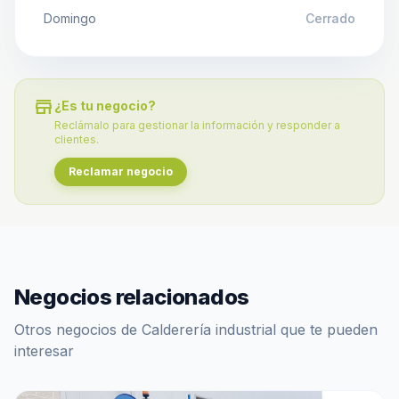
Domingo
Cerrado
store
¿Es tu negocio?
Reclámalo para gestionar la información y responder a
clientes.
Reclamar negocio
Negocios relacionados
Otros negocios de Calderería industrial que te pueden
interesar