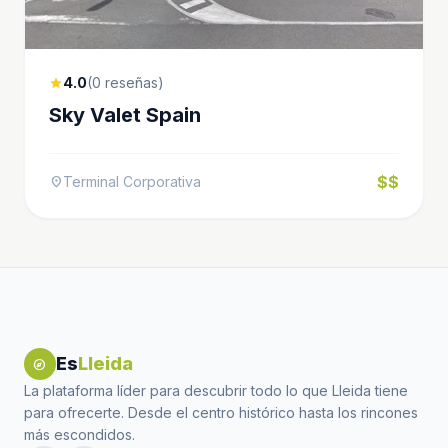
4.0
(0 reseñas)
star
Sky Valet Spain
$$
Terminal Corporativa
location_on
Es
Lleida
explore
La plataforma líder para descubrir todo lo que Lleida tiene
para ofrecerte. Desde el centro histórico hasta los rincones
más escondidos.