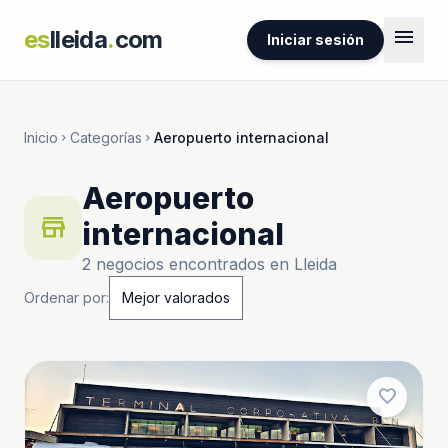
menu
es
lleida
.
com
Iniciar sesión
Inicio
Categorías
Aeropuerto internacional
chevron_right
chevron_right
Aeropuerto
store
internacional
2 negocios encontrados en Lleida
Ordenar por:
favorite