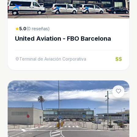
5.0
(0 reseñas)
star
United Aviation - FBO Barcelona
$$
Terminal de Aviación Corporativa
location_on
favorite