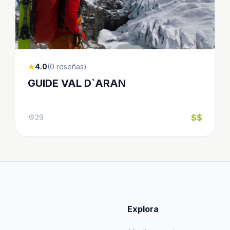
4.0
(0 reseñas)
star
GUIDE VAL D`ARAN
$$
29
location_on
Explora