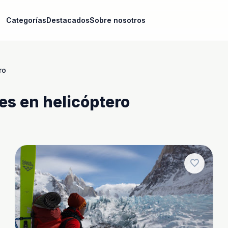
Categorías
Destacados
Sobre nosotros
ro
es en helicóptero
favorite