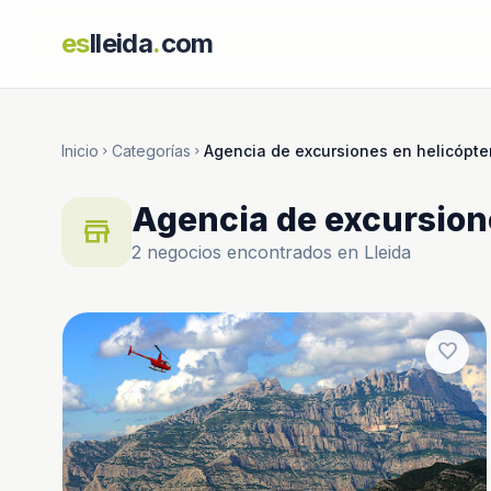
es
lleida
.
com
Inicio
Categorías
Agencia de excursiones en helicópte
chevron_right
chevron_right
Agencia de excursion
store
2 negocios encontrados en Lleida
favorite