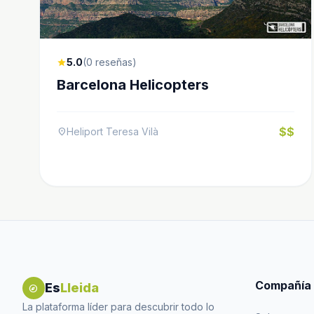
5.0
(0 reseñas)
star
Barcelona Helicopters
$$
Heliport Teresa Vilà
location_on
Compañía
Es
Lleida
explore
La plataforma líder para descubrir todo lo