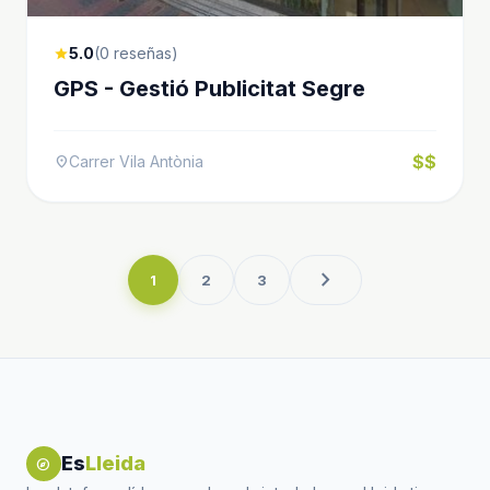
5.0
(0 reseñas)
star
GPS - Gestió Publicitat Segre
$$
Carrer Vila Antònia
location_on
chevron_right
1
2
3
Es
Lleida
explore