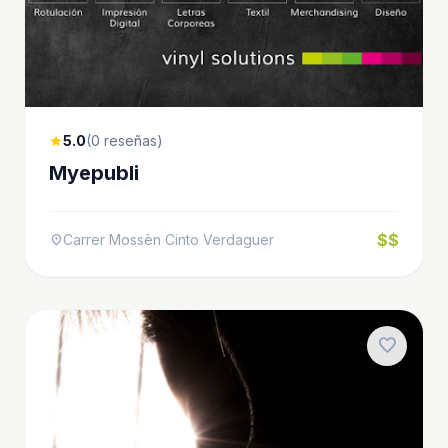
5.0
(0 reseñas)
star
Myepubli
$$
Carrer Mossèn Cinto Verdaguer
location_on
favorite