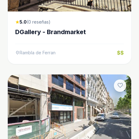
5.0
(0 reseñas)
star
DGallery - Brandmarket
$$
Rambla de Ferran
location_on
favorite