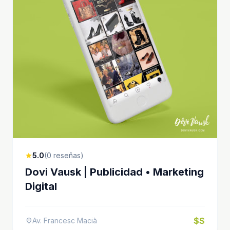
5.0
(0 reseñas)
star
Dovi Vausk | Publicidad • Marketing
Digital
$$
Av. Francesc Macià
location_on