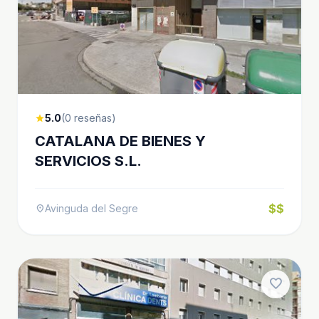
5.0
(0 reseñas)
star
CATALANA DE BIENES Y
SERVICIOS S.L.
$$
Avinguda del Segre
location_on
favorite