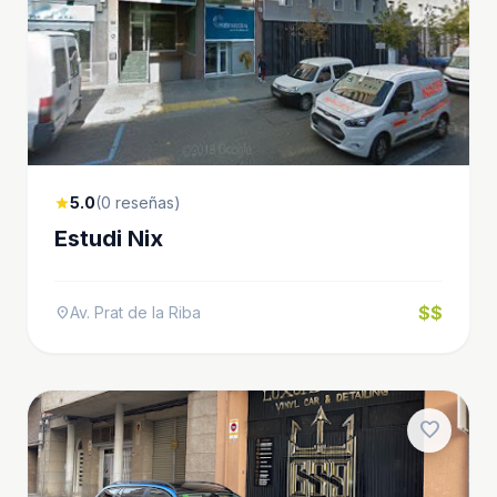
5.0
(0 reseñas)
star
Estudi Nix
$$
Av. Prat de la Riba
location_on
favorite