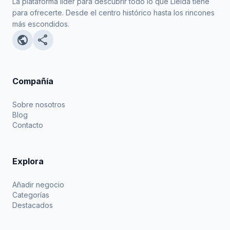
La plataforma líder para descubrir todo lo que Lleida tiene
para ofrecerte. Desde el centro histórico hasta los rincones
más escondidos.
public
share
Compañía
Sobre nosotros
Blog
Contacto
Explora
Añadir negocio
Categorías
Destacados