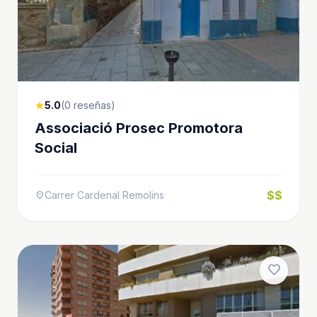
5.0
(0 reseñas)
star
Associació Prosec Promotora
Social
$$
Carrer Cardenal Remolins
location_on
favorite