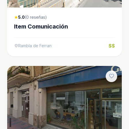
5.0
(0 reseñas)
star
Item Comunicación
$$
Rambla de Ferran
location_on
favorite