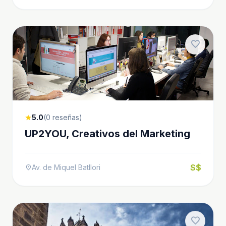
favorite
5.0
(0 reseñas)
star
UP2YOU, Creativos del Marketing
$$
Av. de Miquel Batllori
location_on
favorite