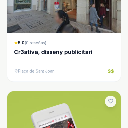
5.0
(0 reseñas)
star
Cr3ativa, disseny publicitari
$$
Plaça de Sant Joan
location_on
favorite