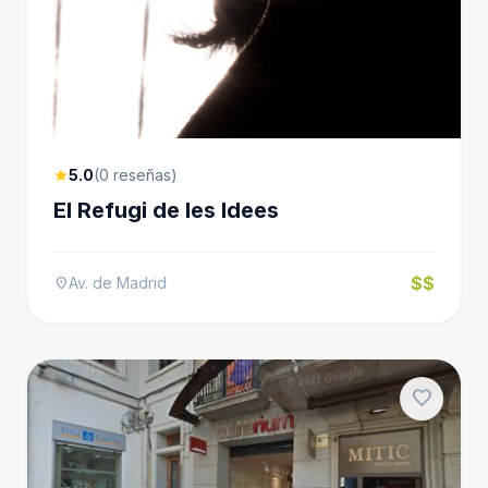
5.0
(0 reseñas)
star
El Refugi de les Idees
$$
Av. de Madrid
location_on
favorite