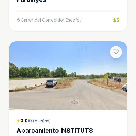
$$
Carrer del Corregidor Escofet
location_on
favorite
3.0
(0 reseñas)
star
Aparcamiento INSTITUTS