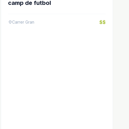
camp de futbol
$$
Carrer Gran
location_on