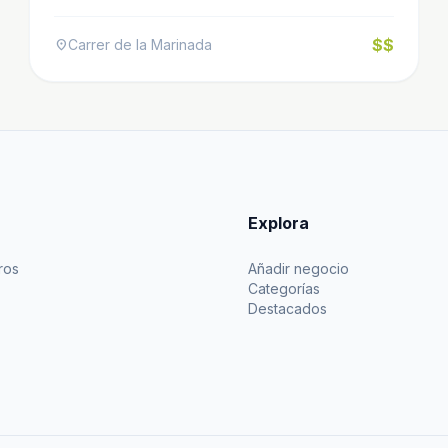
$$
Carrer de la Marinada
location_on
Explora
ros
Añadir negocio
Categorías
Destacados