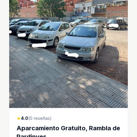
4.0
(0 reseñas)
star
Aparcamiento Gratuito, Rambla de
Pardinyes