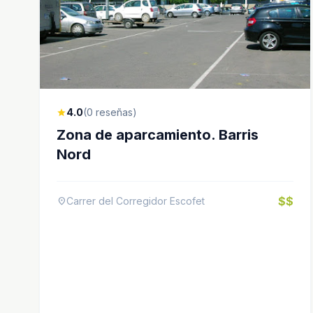
4.0
(0 reseñas)
star
Zona de aparcamiento. Barris
Nord
$$
Carrer del Corregidor Escofet
location_on