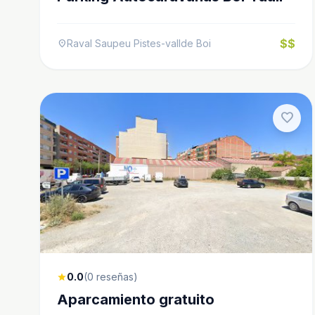
$$
Raval Saupeu Pistes-vallde Boi
location_on
favorite
0.0
(0 reseñas)
star
Aparcamiento gratuito