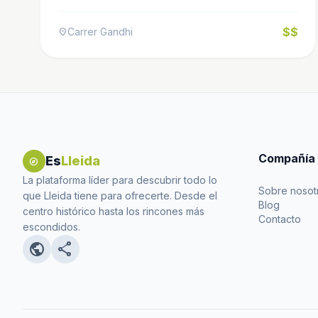
$$
Carrer Gandhi
location_on
Compañía
Es
Lleida
explore
La plataforma líder para descubrir todo lo
Sobre nosot
que Lleida tiene para ofrecerte. Desde el
Blog
centro histórico hasta los rincones más
Contacto
escondidos.
public
share