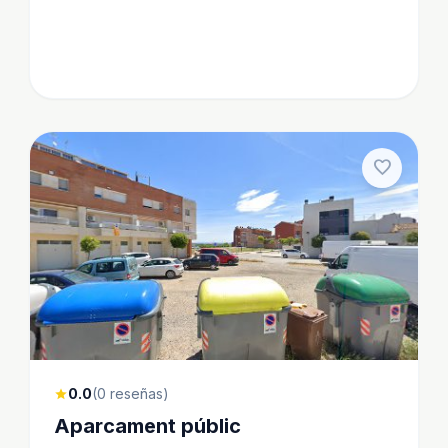
favorite
0.0
(0 reseñas)
star
Aparcament públic