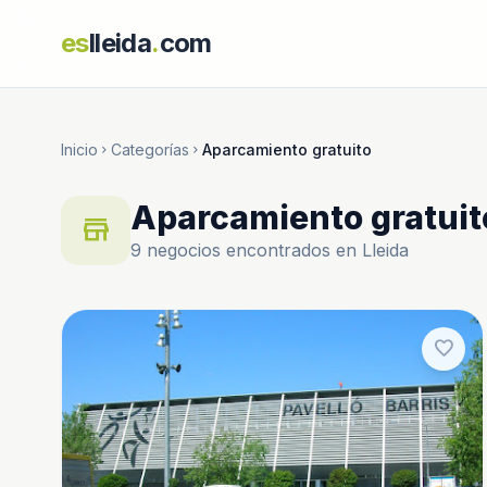
es
lleida
.
com
Inicio
Categorías
Aparcamiento gratuito
chevron_right
chevron_right
Aparcamiento gratuit
store
9 negocios encontrados en Lleida
favorite