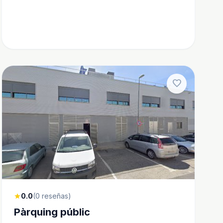
favorite
0.0
(0 reseñas)
star
Pàrquing públic