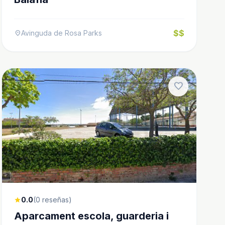
$$
Avinguda de Rosa Parks
location_on
favorite
0.0
(0 reseñas)
star
Aparcament escola, guarderia i