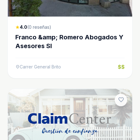
4.0
(0 reseñas)
star
Franco &amp; Romero Abogados Y
Asesores Sl
$$
Carrer General Brito
location_on
favorite