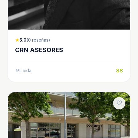
5.0
(0 reseñas)
star
CRN ASESORES
$$
Lleida
location_on
favorite