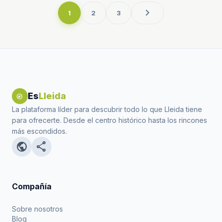
chevron_right
1
2
3
Es
Lleida
explore
La plataforma líder para descubrir todo lo que Lleida tiene
para ofrecerte. Desde el centro histórico hasta los rincones
más escondidos.
public
share
Compañía
Sobre nosotros
Blog