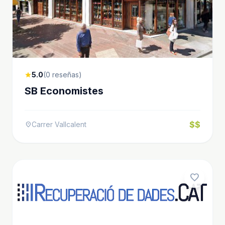
5.0
(0 reseñas)
star
SB Economistes
$$
Carrer Vallcalent
location_on
favorite