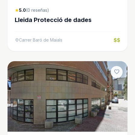
5.0
(0 reseñas)
star
Lleida Protecció de dades
$$
Carrer Baró de Maials
location_on
favorite