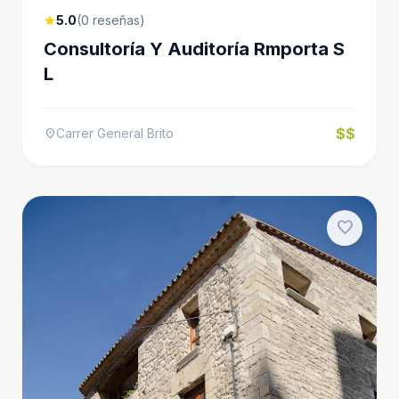
5.0
(0 reseñas)
star
Consultoría Y Auditoría Rmporta S
L
$$
Carrer General Brito
location_on
favorite