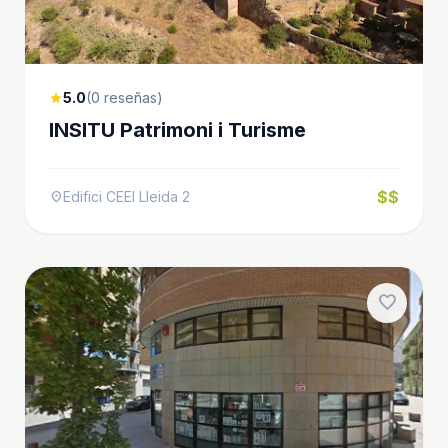
5.0
(0 reseñas)
star
INSITU Patrimoni i Turisme
$$
Edifici CEEI Lleida 2
location_on
favorite