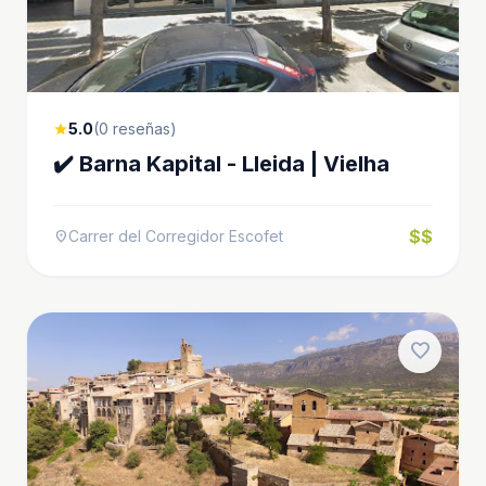
5.0
(0 reseñas)
star
✔️ Barna Kapital - Lleida | Vielha
$$
Carrer del Corregidor Escofet
location_on
favorite