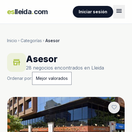
menu
es
lleida
.
com
Iniciar sesión
Inicio
Categorías
Asesor
chevron_right
chevron_right
Asesor
store
28 negocios encontrados en Lleida
Ordenar por:
favorite