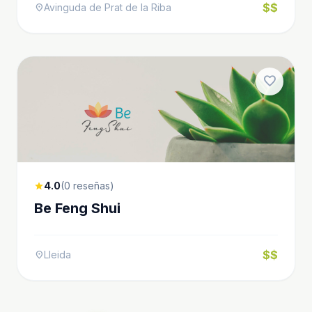
$$
Avinguda de Prat de la Riba
location_on
favorite
4.0
(0 reseñas)
star
Be Feng Shui
$$
Lleida
location_on