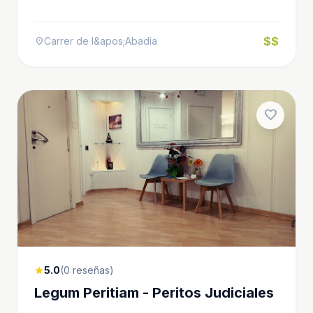
$$
Carrer de l&apos;Abadia
location_on
favorite
5.0
(0 reseñas)
star
Legum Peritiam - Peritos Judiciales