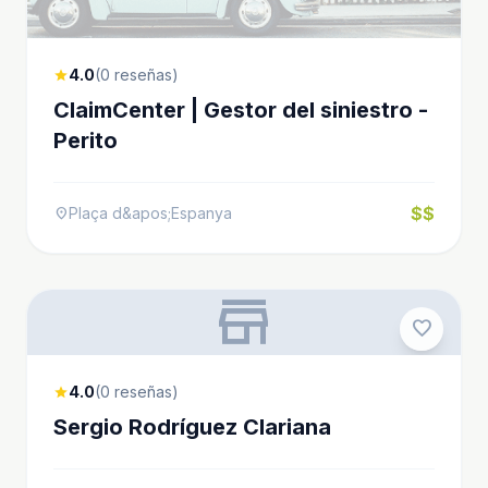
4.0
(0 reseñas)
star
ClaimCenter | Gestor del siniestro -
Perito
$$
Plaça d&apos;Espanya
location_on
store
favorite
4.0
(0 reseñas)
star
Sergio Rodríguez Clariana