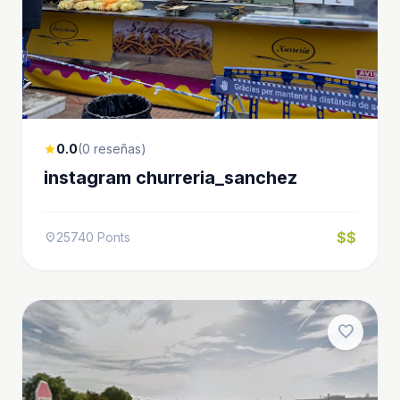
0.0
(0 reseñas)
star
instagram churreria_sanchez
$$
25740 Ponts
location_on
favorite