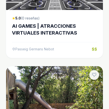
5.0
(0 reseñas)
star
AI GAMES | ATRACCIONES
VIRTUALES INTERACTIVAS
$$
Passeig Germans Nebot
location_on
favorite