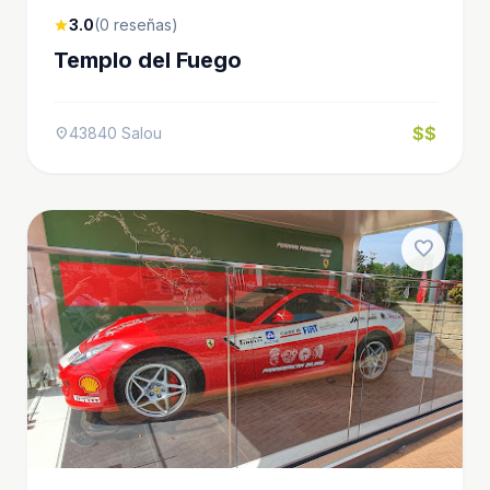
3.0
(0 reseñas)
star
Templo del Fuego
$$
43840 Salou
location_on
favorite