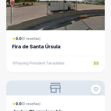
0.0
(0 reseñas)
star
Fira de Santa Úrsula
$$
Passeig President Tarradellas
location_on
store
favorite
0.0
(0 reseñas)
star