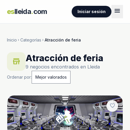
menu
es
lleida
.
com
Iniciar sesión
Inicio
Categorías
Atracción de feria
chevron_right
chevron_right
Atracción de feria
store
9 negocios encontrados en Lleida
Ordenar por:
favorite