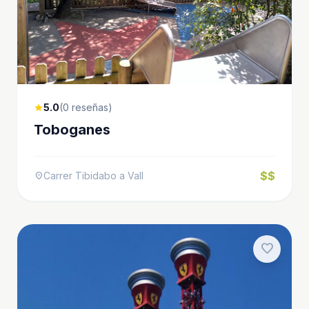
5.0
(0 reseñas)
star
Toboganes
$$
Carrer Tibidabo a Vall
location_on
favorite