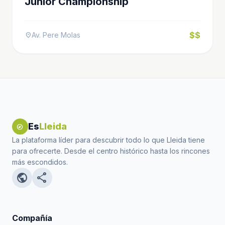
Junior Championship
$$
Av. Pere Molas
location_on
Es
Lleida
explore
La plataforma líder para descubrir todo lo que Lleida tiene
para ofrecerte. Desde el centro histórico hasta los rincones
más escondidos.
public
share
Compañía