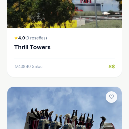
4.0
(0 reseñas)
star
Thrill Towers
$$
43840 Salou
location_on
favorite