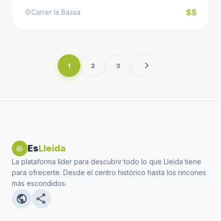
$$
Carrer la Bassa
location_on
chevron_right
1
2
3
Es
Lleida
explore
La plataforma líder para descubrir todo lo que Lleida tiene
para ofrecerte. Desde el centro histórico hasta los rincones
más escondidos.
public
share