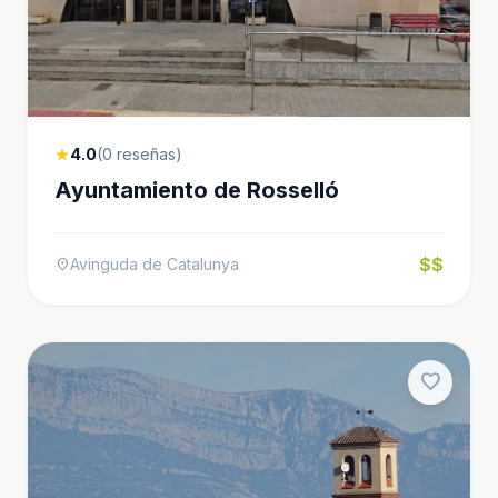
4.0
(0 reseñas)
star
Ayuntamiento de Rosselló
$$
Avinguda de Catalunya
location_on
favorite