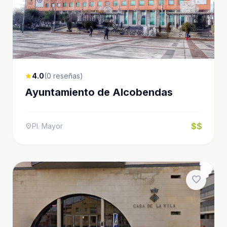
4.0
(0 reseñas)
star
Ayuntamiento de Alcobendas
$$
Pl. Mayor
location_on
favorite