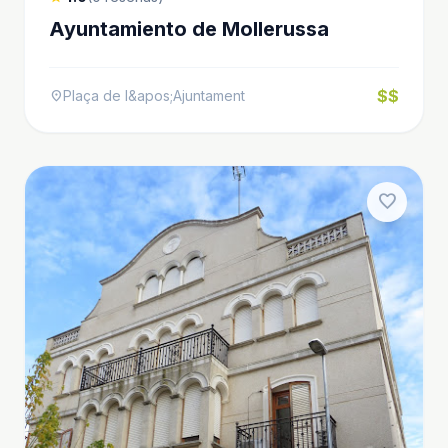
Ayuntamiento de Mollerussa
$$
Plaça de l&apos;Ajuntament
location_on
favorite