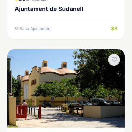
Ajuntament de Sudanell
$$
Plaça Ajuntament
location_on
favorite