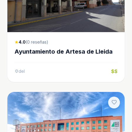
4.0
(0 reseñas)
star
Ayuntamiento de Artesa de Lleida
$$
del
location_on
favorite