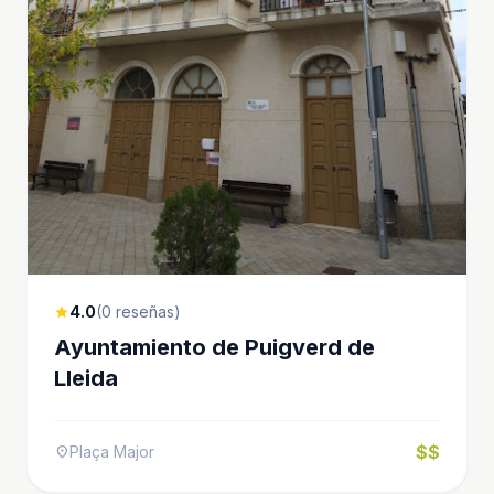
4.0
(0 reseñas)
star
Ayuntamiento de Puigverd de
Lleida
$$
Plaça Major
location_on