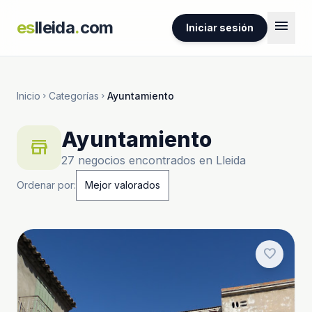
menu
es
lleida
.
com
Iniciar sesión
Inicio
Categorías
Ayuntamiento
chevron_right
chevron_right
Ayuntamiento
store
27 negocios encontrados en Lleida
Ordenar por:
favorite