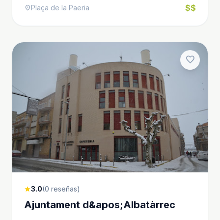
$$
Plaça de la Paeria
location_on
favorite
3.0
(0 reseñas)
star
Ajuntament d&apos;Albatàrrec