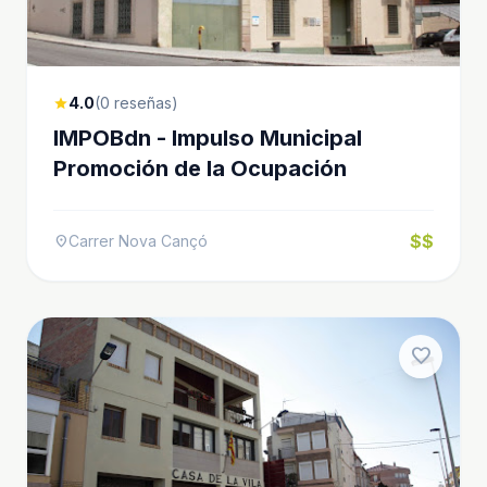
4.0
(0 reseñas)
star
IMPOBdn - Impulso Municipal
Promoción de la Ocupación
$$
Carrer Nova Cançó
location_on
favorite