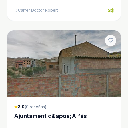
$$
Carrer Doctor Robert
location_on
favorite
3.0
(0 reseñas)
star
Ajuntament d&apos;Alfés