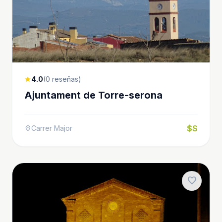
4.0
(0 reseñas)
star
Ajuntament de Torre-serona
$$
Carrer Major
location_on
favorite