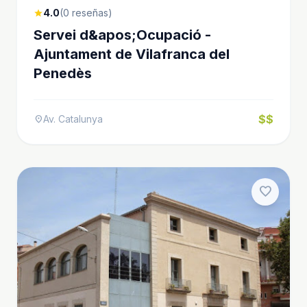
4.0
(0 reseñas)
star
Servei d&apos;Ocupació -
Ajuntament de Vilafranca del
Penedès
$$
Av. Catalunya
location_on
favorite