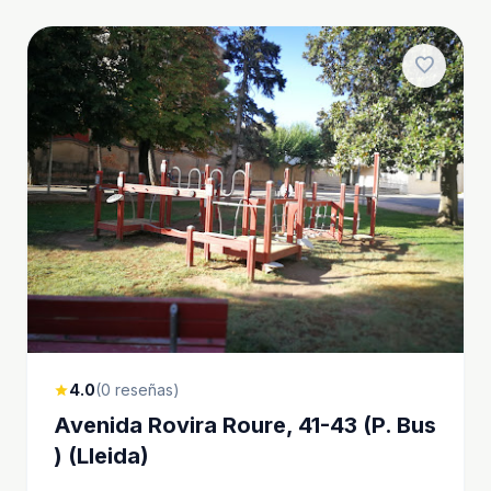
favorite
4.0
(0 reseñas)
star
Avenida Rovira Roure, 41-43 (P. Bus
) (Lleida)