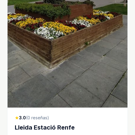
3.0
(0 reseñas)
star
Lleida Estació Renfe