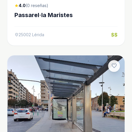
4.0
(0 reseñas)
star
Passarel·la Maristes
$$
25002 Lérida
location_on
favorite