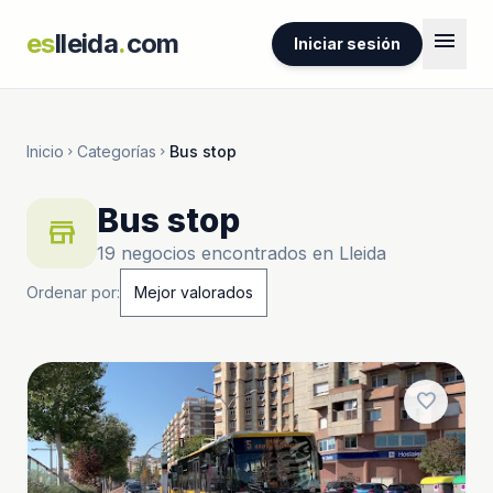
menu
es
lleida
.
com
Iniciar sesión
Inicio
Categorías
Bus stop
chevron_right
chevron_right
Bus stop
store
19 negocios encontrados en Lleida
Ordenar por:
favorite