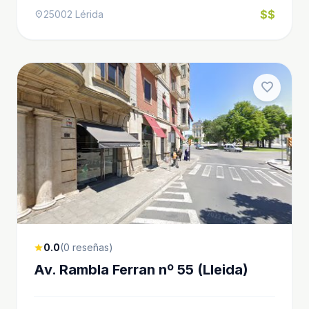
$$
25002 Lérida
location_on
favorite
0.0
(0 reseñas)
star
Av. Rambla Ferran nº 55 (Lleida)