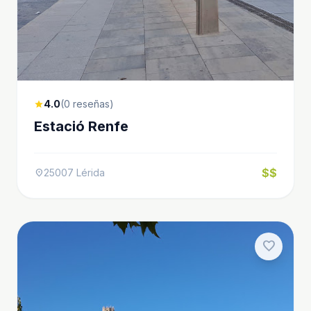
4.0
(0 reseñas)
star
Estació Renfe
$$
25007 Lérida
location_on
favorite