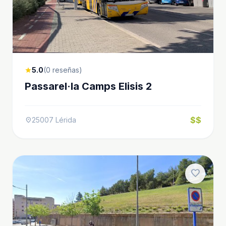
5.0
(0 reseñas)
star
Passarel·la Camps Elisis 2
$$
25007 Lérida
location_on
favorite