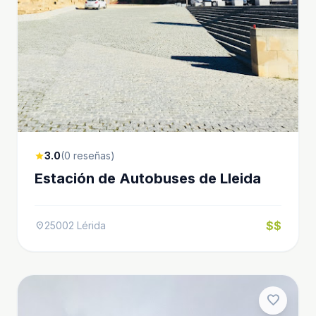
3.0
(0 reseñas)
star
Estación de Autobuses de Lleida
$$
25002 Lérida
location_on
favorite