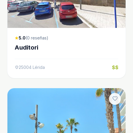
5.0
(0 reseñas)
star
Auditori
$$
25004 Lérida
location_on
favorite