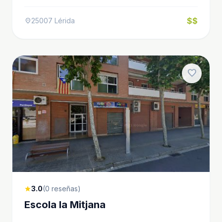
$$
25007 Lérida
location_on
favorite
3.0
(0 reseñas)
star
Escola la Mitjana