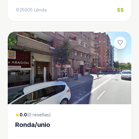
$$
25005 Lérida
location_on
favorite
0.0
(0 reseñas)
star
Ronda/unio