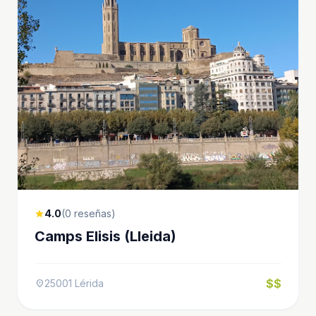
4.0
(0 reseñas)
star
Camps Elisis (Lleida)
$$
25001 Lérida
location_on