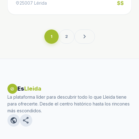
$$
25007 Lérida
location_on
chevron_right
1
2
Es
Lleida
explore
La plataforma líder para descubrir todo lo que Lleida tiene
para ofrecerte. Desde el centro histórico hasta los rincones
más escondidos.
public
share