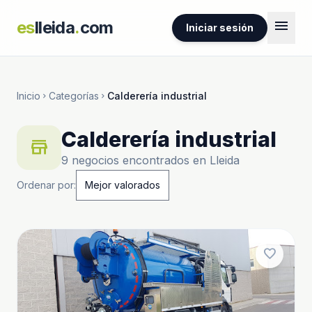
menu
es
lleida
.
com
Iniciar sesión
Inicio
Categorías
Calderería industrial
chevron_right
chevron_right
Calderería industrial
store
9 negocios encontrados en Lleida
Ordenar por:
favorite