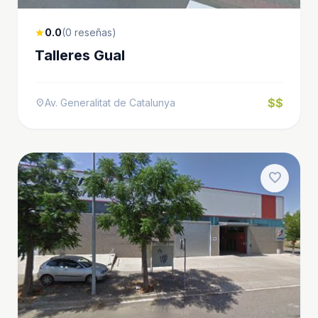
0.0
(0 reseñas)
star
Talleres Gual
$$
Av. Generalitat de Catalunya
location_on
favorite