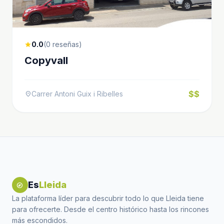
0.0
(0 reseñas)
star
Copyvall
$$
Carrer Antoni Guix i Ribelles
location_on
Es
Lleida
explore
La plataforma líder para descubrir todo lo que Lleida tiene
para ofrecerte. Desde el centro histórico hasta los rincones
más escondidos.