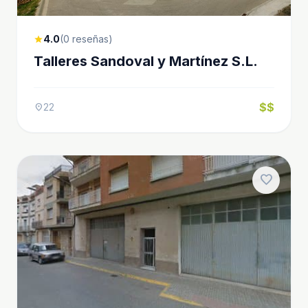
4.0
(0 reseñas)
star
Talleres Sandoval y Martínez S.L.
$$
22
location_on
favorite