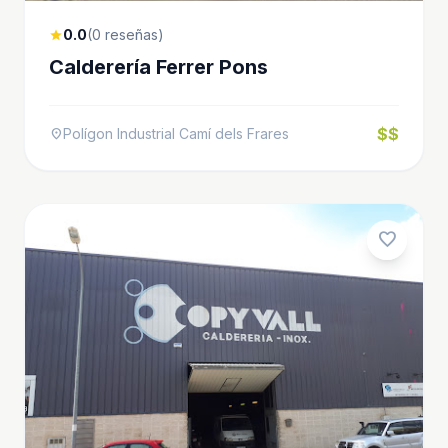
0.0
(0 reseñas)
star
Calderería Ferrer Pons
$$
Polígon Industrial Camí dels Frares
location_on
favorite