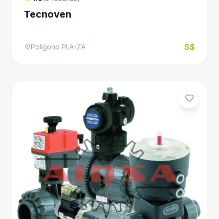
Tecnoven
$$
Polígono PLA-ZA
location_on
favorite