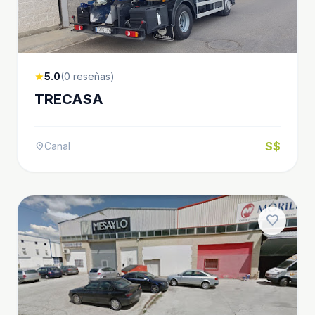
5.0
(0 reseñas)
star
TRECASA
$$
Canal
location_on
favorite