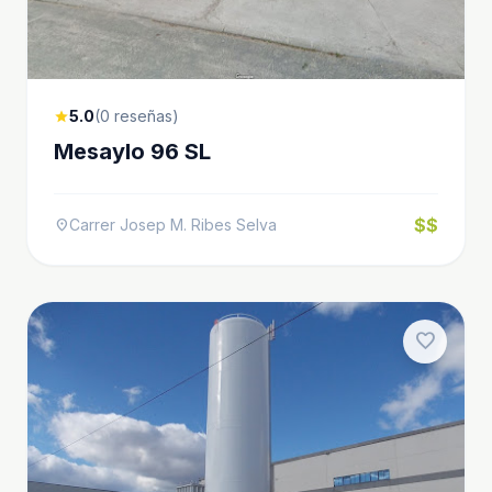
5.0
(0 reseñas)
star
Mesaylo 96 SL
$$
Carrer Josep M. Ribes Selva
location_on
favorite