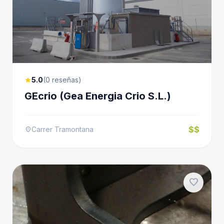
5.0
(0 reseñas)
star
GEcrio (Gea Energia Crio S.L.)
$$
Carrer Tramontana
location_on
favorite