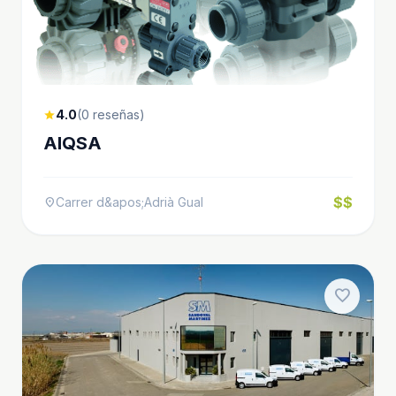
4.0
(0 reseñas)
star
AIQSA
$$
Carrer d&apos;Adrià Gual
location_on
favorite