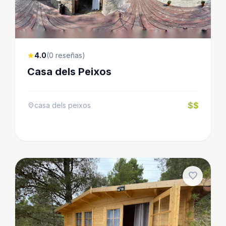
4.0
(0 reseñas)
star
Casa dels Peixos
$$
casa dels peixos
location_on
favorite