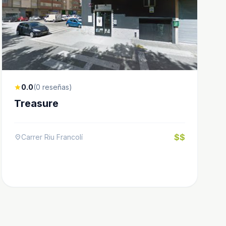
0.0
(0 reseñas)
star
Treasure
$$
Carrer Riu Francolí
location_on