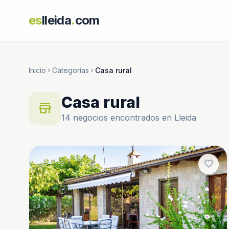
es
lleida
.
com
Inicio
Categorías
Casa rural
chevron_right
chevron_right
Casa rural
store
14 negocios encontrados en Lleida
favorite