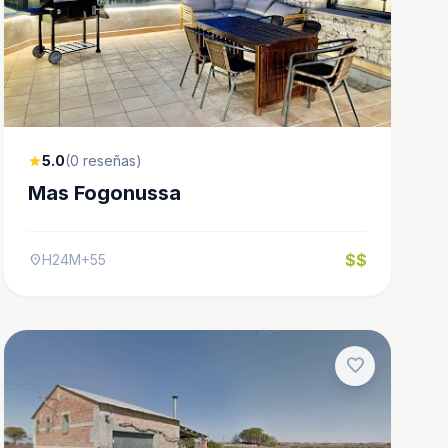
5.0
(0 reseñas)
star
Mas Fogonussa
$$
H24M+55
location_on
favorite