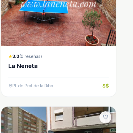
3.0
(0 reseñas)
star
La Neneta
$$
Pl. de Prat de la Riba
location_on
favorite