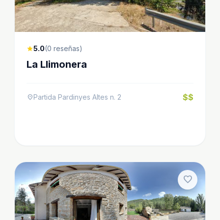
5.0
(0 reseñas)
star
La Llimonera
$$
Partida Pardinyes Altes n. 2
location_on
favorite