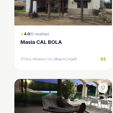
4.0
(0 reseñas)
star
Masia CAL BOLA
$$
Ctra. Almasso s/n d&apos;Urgell
location_on
favorite