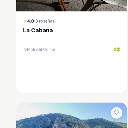
4.0
(0 reseñas)
star
La Cabana
$$
Molí del Comte
location_on
favorite