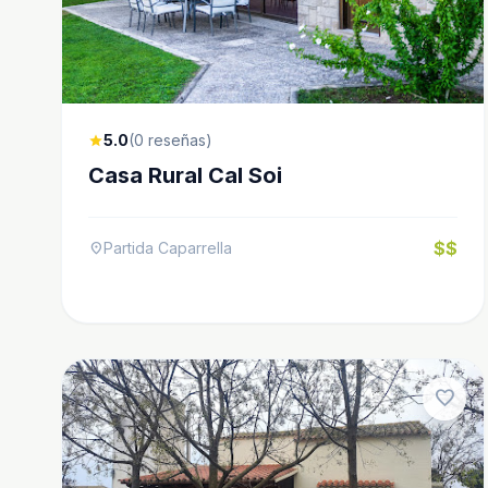
5.0
(0 reseñas)
star
Casa Rural Cal Soi
$$
Partida Caparrella
location_on
favorite