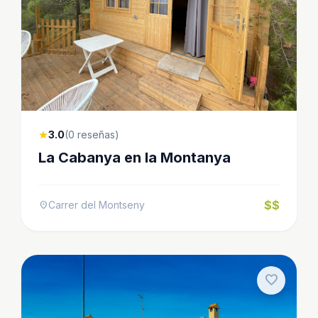
3.0
(0 reseñas)
star
La Cabanya en la Montanya
$$
Carrer del Montseny
location_on
favorite