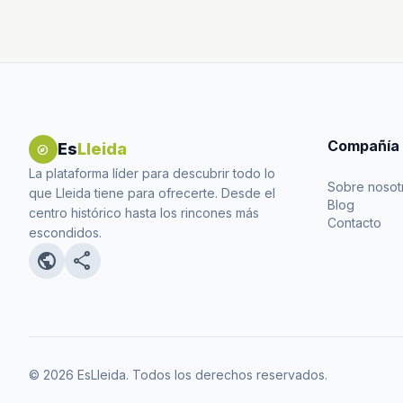
Compañía
Es
Lleida
explore
La plataforma líder para descubrir todo lo
Sobre nosot
que Lleida tiene para ofrecerte. Desde el
Blog
centro histórico hasta los rincones más
Contacto
escondidos.
public
share
© 2026 EsLleida. Todos los derechos reservados.