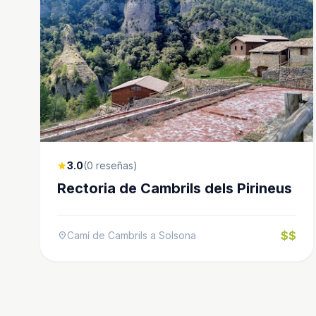
3.0
(0 reseñas)
star
Rectoria de Cambrils dels Pirineus
$$
Camí de Cambrils a Solsona
location_on