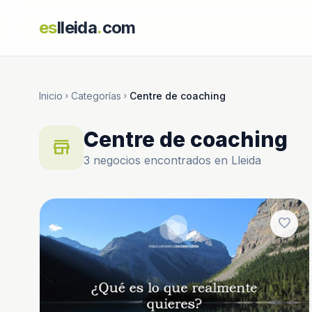
es
lleida
.
com
Inicio
Categorías
Centre de coaching
chevron_right
chevron_right
Centre de coaching
store
3 negocios encontrados en Lleida
favorite