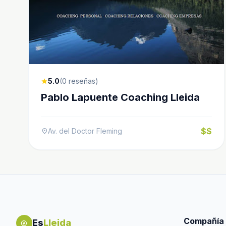
5.0
(0 reseñas)
star
Pablo Lapuente Coaching Lleida
$$
Av. del Doctor Fleming
location_on
Compañía
Es
Lleida
explore