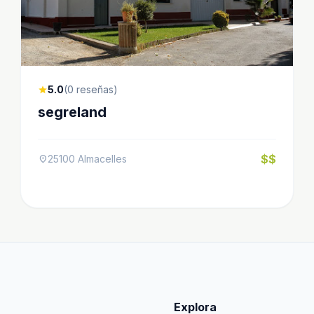
5.0
(0 reseñas)
star
segreland
$$
25100 Almacelles
location_on
Explora