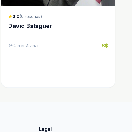
0.0
(0 reseñas)
star
David Balaguer
$$
Carrer Alzinar
location_on
Legal