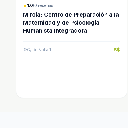
1.0
(0 reseñas)
star
Miroia: Centro de Preparación a la
Maternidad y de Psicología
Humanista Integradora
$$
C/ de Volta 1
location_on