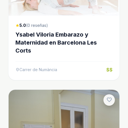
5.0
(0 reseñas)
star
Ysabel Viloria Embarazo y
Maternidad en Barcelona Les
Corts
$$
Carrer de Numància
location_on
favorite