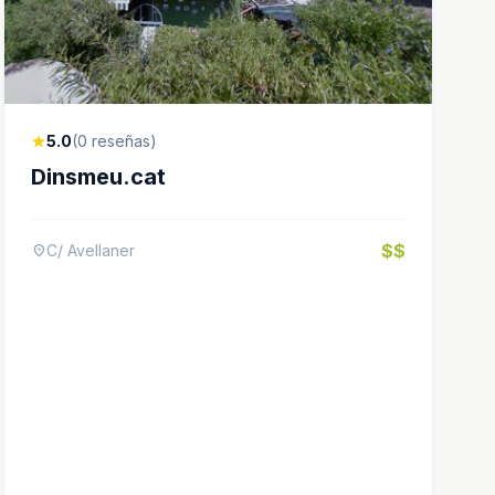
5.0
(0 reseñas)
star
Dinsmeu.cat
$$
C/ Avellaner
location_on