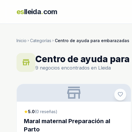
es
lleida
.
com
Inicio
Categorías
Centro de ayuda para embarazadas
chevron_right
chevron_right
Centro de ayuda par
store
9 negocios encontrados en Lleida
store
favorite
5.0
(0 reseñas)
star
Maral maternal Preparación al
Parto