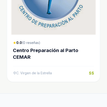
0.0
(0 reseñas)
star
Centro Preparación al Parto
CEMAR
$$
C. Virgen de la Estrella
location_on