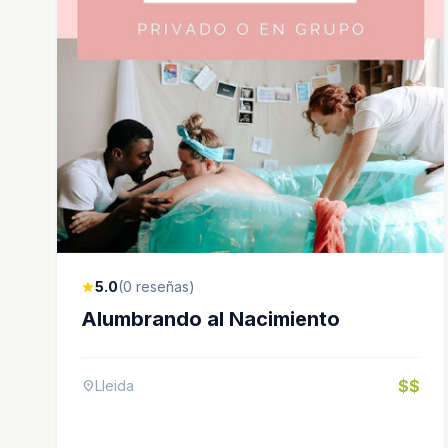
5.0
(0 reseñas)
star
Alumbrando al Nacimiento
$$
Lleida
location_on