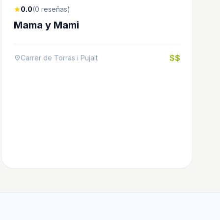
0.0
(0 reseñas)
star
Mama y Mami
$$
Carrer de Torras i Pujalt
location_on