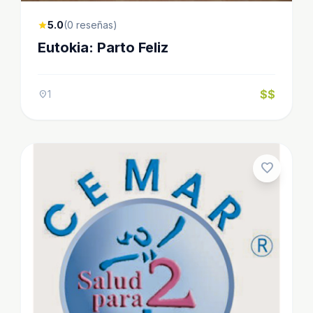
5.0
(0 reseñas)
star
Eutokia: Parto Feliz
$$
1
location_on
favorite