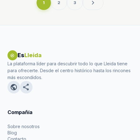
chevron_right
1
2
3
Es
Lleida
explore
La plataforma líder para descubrir todo lo que Lleida tiene
para ofrecerte. Desde el centro histórico hasta los rincones
más escondidos.
public
share
Compañía
Sobre nosotros
Blog
Contacto