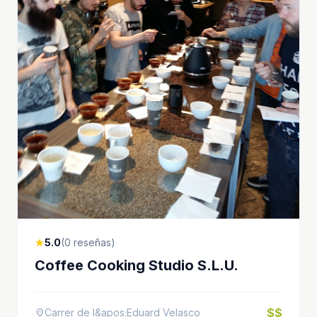
5.0
(0 reseñas)
star
Coffee Cooking Studio S.L.U.
$$
Carrer de l&apos;Eduard Velasco
location_on