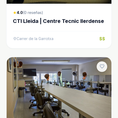
4.0
(0 reseñas)
star
CTI Lleida | Centre Tecnic Ilerdense
$$
Carrer de la Garrotxa
location_on
favorite