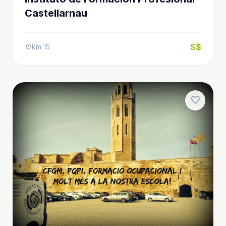
Castellarnau
$$
km 15
location_on
favorite