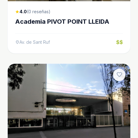
4.0
(0 reseñas)
star
Academia PIVOT POINT LLEIDA
$$
Av. de Sant Ruf
location_on
favorite