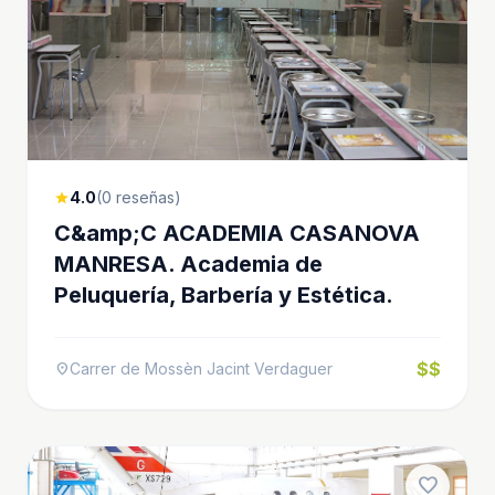
4.0
(0 reseñas)
star
C&amp;C ACADEMIA CASANOVA
MANRESA. Academia de
Peluquería, Barbería y Estética.
$$
Carrer de Mossèn Jacint Verdaguer
location_on
favorite