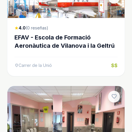
4.0
(0 reseñas)
star
EFAV - Escola de Formació
Aeronàutica de Vilanova i la Geltrú
$$
Carrer de la Unió
location_on
favorite