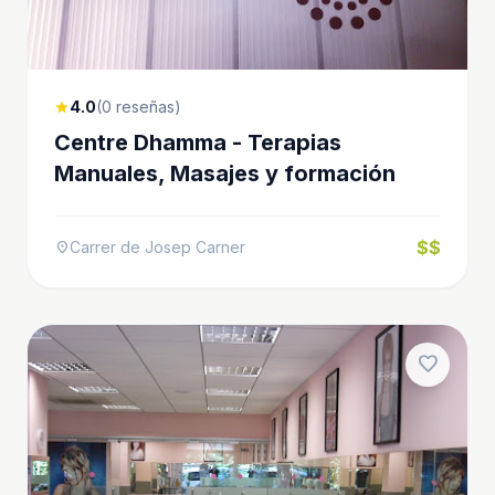
4.0
(0 reseñas)
star
Centre Dhamma - Terapias
Manuales, Masajes y formación
$$
Carrer de Josep Carner
location_on
favorite