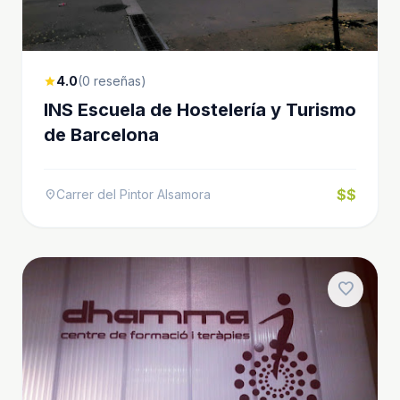
4.0
(0 reseñas)
star
INS Escuela de Hostelería y Turismo
de Barcelona
$$
Carrer del Pintor Alsamora
location_on
favorite