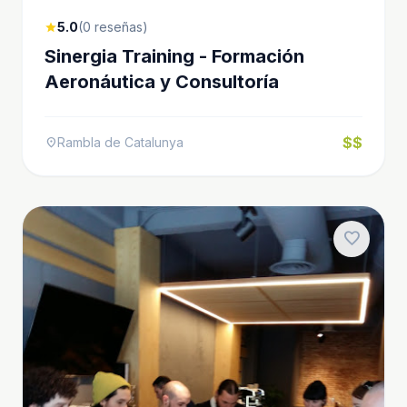
5.0
(0 reseñas)
star
Sinergia Training - Formación
Aeronáutica y Consultoría
$$
Rambla de Catalunya
location_on
favorite