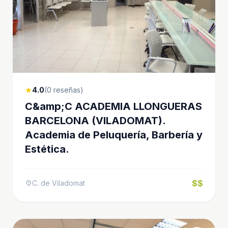
4.0
(0 reseñas)
star
C&amp;C ACADEMIA LLONGUERAS
BARCELONA (VILADOMAT).
Academia de Peluquería, Barbería y
Estética.
$$
C. de Viladomat
location_on