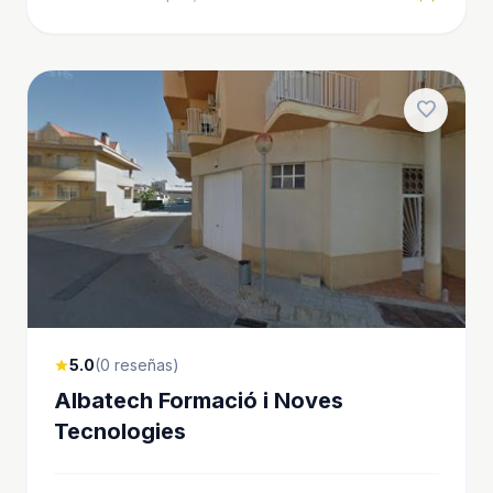
favorite
5.0
(0 reseñas)
star
Albatech Formació i Noves
Tecnologies