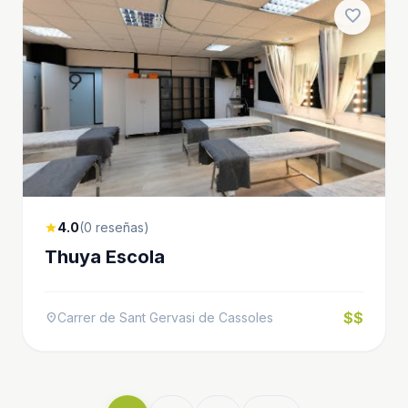
favorite
4.0
(0 reseñas)
star
Thuya Escola
$$
Carrer de Sant Gervasi de Cassoles
location_on