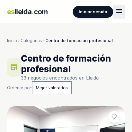
menu
es
lleida
.
com
Iniciar sesión
Inicio
Categorías
Centro de formación profesional
chevron_right
chevron_right
Centro de formación
store
profesional
33 negocios encontrados en Lleida
Ordenar por:
favorite