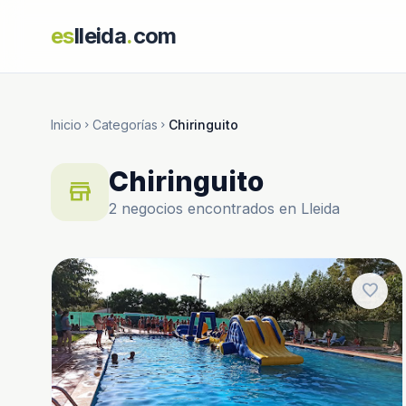
es
lleida
.
com
Inicio
Categorías
Chiringuito
chevron_right
chevron_right
Chiringuito
store
2 negocios encontrados en Lleida
favorite