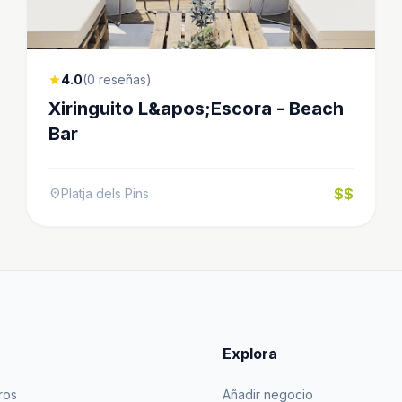
4.0
(0 reseñas)
star
Xiringuito L&apos;Escora - Beach
Bar
$$
Platja dels Pins
location_on
Explora
ros
Añadir negocio