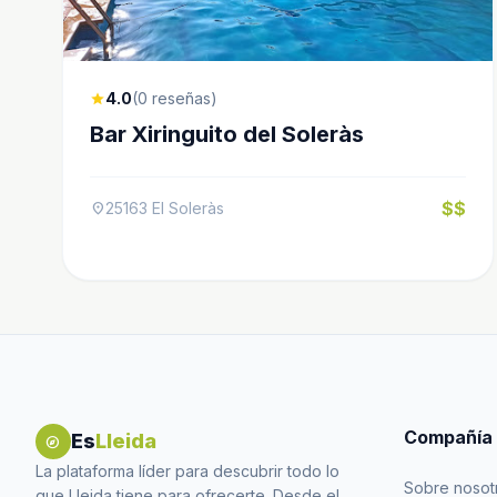
4.0
(0 reseñas)
star
Bar Xiringuito del Soleràs
$$
25163 El Soleràs
location_on
Compañía
Es
Lleida
explore
La plataforma líder para descubrir todo lo
Sobre nosot
que Lleida tiene para ofrecerte. Desde el