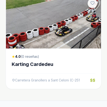
favorite
4.0
(0 reseñas)
star
Karting Cardedeu
$$
Carretera Granollers a Sant Celoni (C-251
location_on