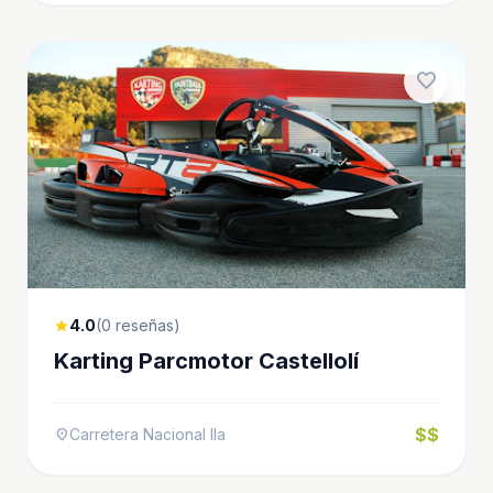
favorite
4.0
(0 reseñas)
star
Karting Parcmotor Castellolí
$$
Carretera Nacional IIa
location_on