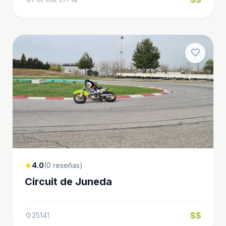
favorite
4.0
(0 reseñas)
star
Circuit de Juneda
$$
25141
location_on