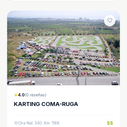
favorite
4.0
(0 reseñas)
star
KARTING COMA-RUGA
$$
Ctra Nal. 340. Km. 1188
location_on