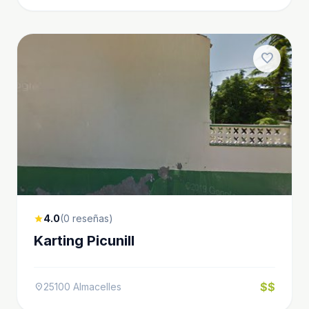
favorite
4.0
(0 reseñas)
star
Karting Picunill
$$
25100 Almacelles
location_on