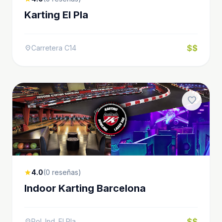
Karting El Pla
$$
Carretera C14
location_on
favorite
4.0
(0 reseñas)
star
Indoor Karting Barcelona
$$
Pol. Ind. El Pla
location_on