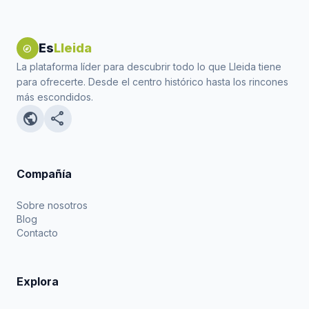
Es
Lleida
explore
La plataforma líder para descubrir todo lo que Lleida tiene
para ofrecerte. Desde el centro histórico hasta los rincones
más escondidos.
public
share
Compañía
Sobre nosotros
Blog
Contacto
Explora