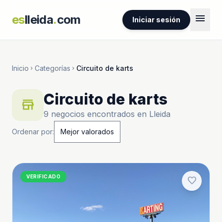
menu
es
lleida
.
com
Iniciar sesión
Inicio
Categorías
Circuito de karts
chevron_right
chevron_right
Circuito de karts
store
9 negocios encontrados en Lleida
Ordenar por:
VERIFICADO
favorite