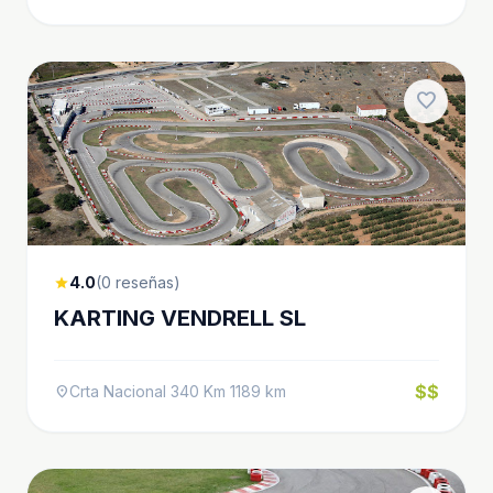
favorite
4.0
(0 reseñas)
star
KARTING VENDRELL SL
$$
Crta Nacional 340 Km 1189 km
location_on