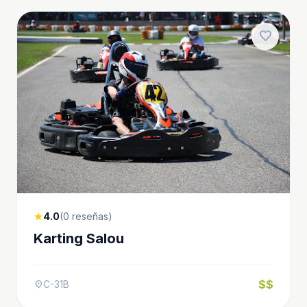
favorite
4.0
(0 reseñas)
star
Karting Salou
$$
C-31B
location_on