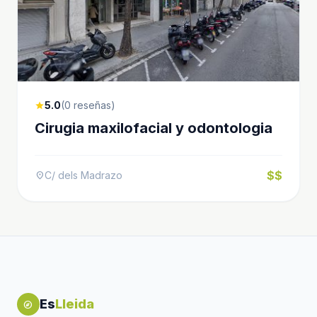
5.0
(0 reseñas)
star
Cirugia maxilofacial y odontologia
$$
C/ dels Madrazo
location_on
Es
Lleida
explore