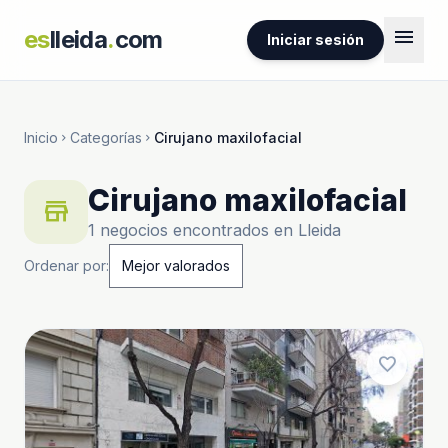
menu
es
lleida
.
com
Iniciar sesión
Inicio
Categorías
Cirujano maxilofacial
chevron_right
chevron_right
Cirujano maxilofacial
store
1 negocios encontrados en Lleida
Ordenar por:
favorite