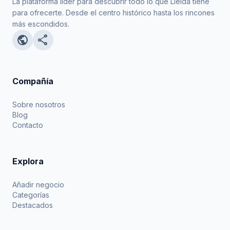
La plataforma líder para descubrir todo lo que Lleida tiene
para ofrecerte. Desde el centro histórico hasta los rincones
más escondidos.
public
share
Compañía
Sobre nosotros
Blog
Contacto
Explora
Añadir negocio
Categorías
Destacados