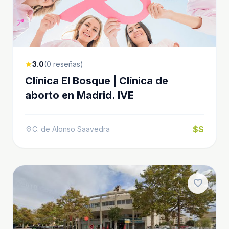
3.0
(0 reseñas)
star
Clínica El Bosque | Clínica de
aborto en Madrid. IVE
$$
C. de Alonso Saavedra
location_on
favorite