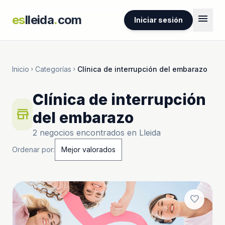
menu
es
lleida
.
com
Iniciar sesión
Inicio
Categorías
Clínica de interrupción del embarazo
chevron_right
chevron_right
Clínica de interrupción
store
del embarazo
2 negocios encontrados en Lleida
Ordenar por:
favorite