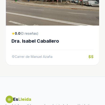
0.0
(0 reseñas)
star
Dra. Isabel Caballero
$$
Carrer de Manuel Azaña
location_on
Es
Lleida
explore