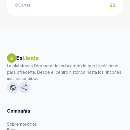
$$
Carrer
location_on
Es
Lleida
explore
La plataforma líder para descubrir todo lo que Lleida tiene
para ofrecerte. Desde el centro histórico hasta los rincones
más escondidos.
public
share
Compañía
Sobre nosotros
Blog