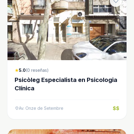
favorite
5.0
(0 reseñas)
star
Psicòleg Especialista en Psicologia
Clínica
$$
Av. Onze de Setembre
location_on