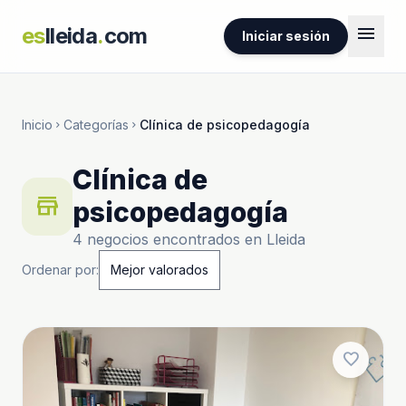
menu
es
lleida
.
com
Iniciar sesión
Inicio
Categorías
Clínica de psicopedagogía
chevron_right
chevron_right
Clínica de
store
psicopedagogía
4 negocios encontrados en Lleida
Ordenar por:
favorite