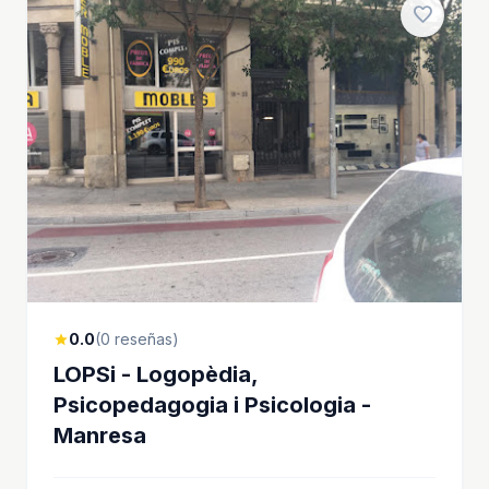
favorite
0.0
(0 reseñas)
star
LOPSi - Logopèdia,
Psicopedagogia i Psicologia -
Manresa