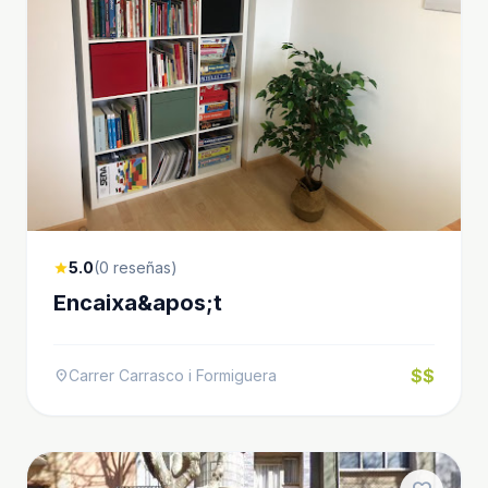
5.0
(0 reseñas)
star
Encaixa&apos;t
$$
Carrer Carrasco i Formiguera
location_on