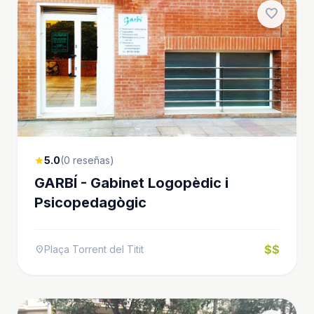
favorite
5.0
(0 reseñas)
star
GARBÍ - Gabinet Logopèdic i
Psicopedagògic
$$
Plaça Torrent del Titit
location_on