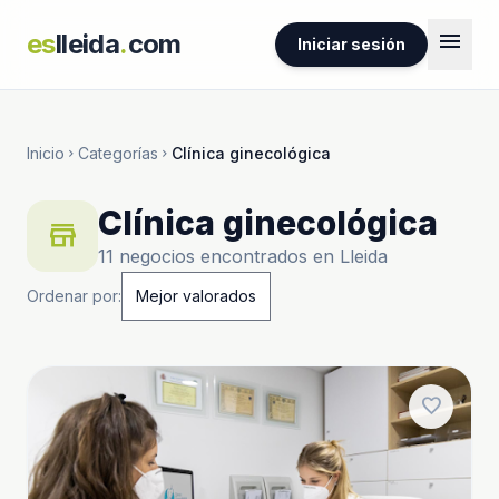
menu
es
lleida
.
com
Iniciar sesión
Inicio
Categorías
Clínica ginecológica
chevron_right
chevron_right
Clínica ginecológica
store
11 negocios encontrados en Lleida
Ordenar por:
favorite