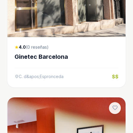
4.0
(0 reseñas)
star
Ginetec Barcelona
$$
C. d&apos;Espronceda
location_on
favorite