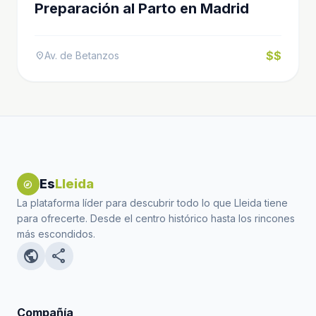
Preparación al Parto en Madrid
$$
Av. de Betanzos
location_on
Es
Lleida
explore
La plataforma líder para descubrir todo lo que Lleida tiene
para ofrecerte. Desde el centro histórico hasta los rincones
más escondidos.
public
share
Compañía