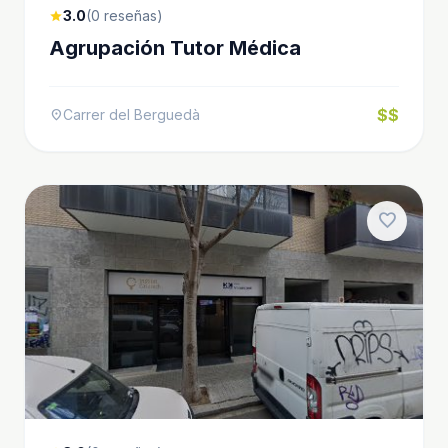
3.0
(0 reseñas)
star
Agrupación Tutor Médica
$$
Carrer del Berguedà
location_on
favorite