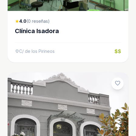
4.0
(0 reseñas)
star
Clínica Isadora
$$
C/ de los Pirineos
location_on
favorite