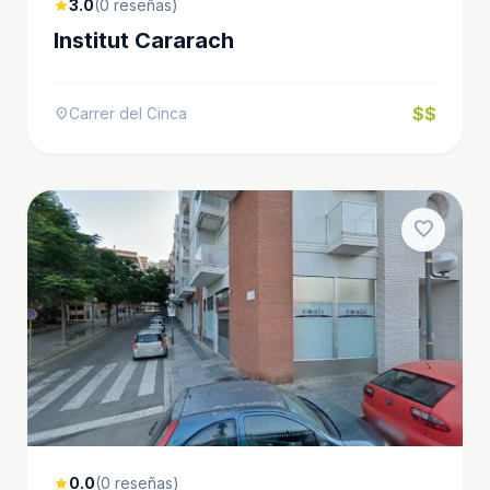
3.0
(0 reseñas)
star
Institut Cararach
$$
Carrer del Cinca
location_on
favorite
0.0
(0 reseñas)
star