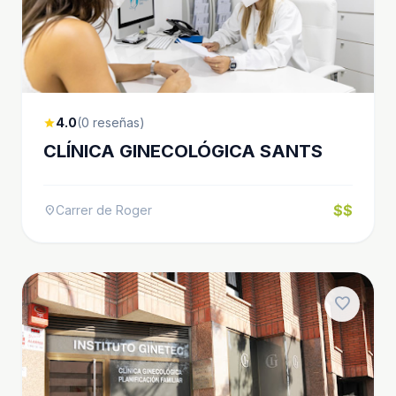
4.0
(0 reseñas)
star
CLÍNICA GINECOLÓGICA SANTS
$$
Carrer de Roger
location_on
favorite