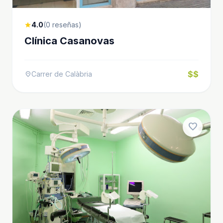
4.0
(0 reseñas)
star
Clínica Casanovas
$$
Carrer de Calàbria
location_on
favorite