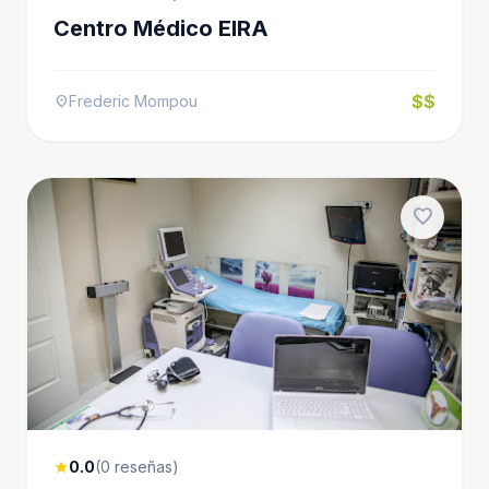
Centro Médico EIRA
$$
Frederic Mompou
location_on
favorite
0.0
(0 reseñas)
star