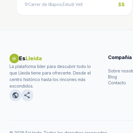
$$
Carrer de l&apos;Estudi Vell
location_on
Compañía
Es
Lleida
explore
La plataforma líder para descubrir todo lo
Sobre nosot
que Lleida tiene para ofrecerte. Desde el
Blog
centro histórico hasta los rincones más
Contacto
escondidos.
public
share
© 2026 EsLleida. Todos los derechos reservados.