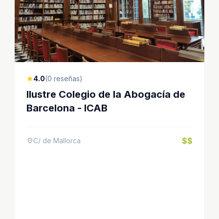
4.0
(0 reseñas)
star
Ilustre Colegio de la Abogacía de
Barcelona - ICAB
$$
C/ de Mallorca
location_on