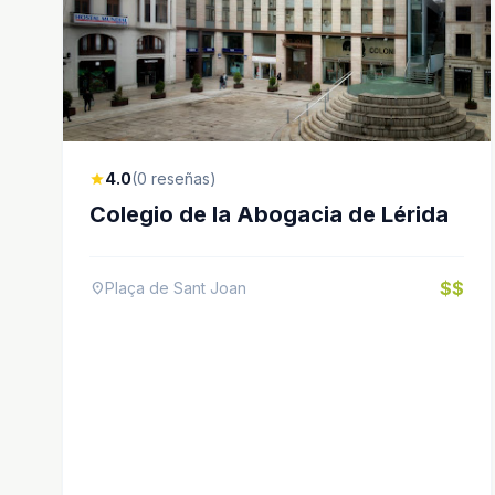
4.0
(0 reseñas)
star
Colegio de la Abogacia de Lérida
$$
Plaça de Sant Joan
location_on