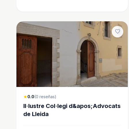
favorite
0.0
(0 reseñas)
star
Il·lustre Col·legi d&apos;Advocats
de Lleida