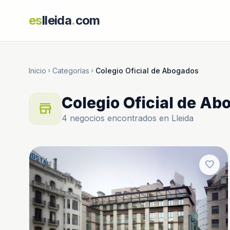
es
lleida
.
com
Inicio
Categorías
Colegio Oficial de Abogados
chevron_right
chevron_right
Colegio Oficial de Ab
store
4 negocios encontrados en Lleida
favorite