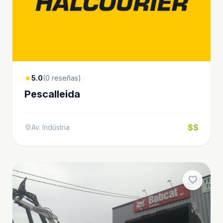
5.0
(0 reseñas)
star
Pescalleida
$$
Av. Indústria
location_on
favorite