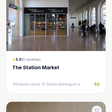
5.0
(0 reseñas)
star
The Station Market
$$
Estación Lleida. Pl. Ramón Berenguer Iv
location_on
favorite