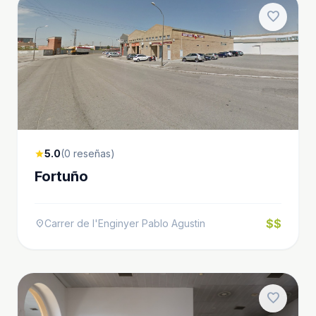
favorite
5.0
(0 reseñas)
star
Fortuño
$$
Carrer de l'Enginyer Pablo Agustin
location_on
favorite