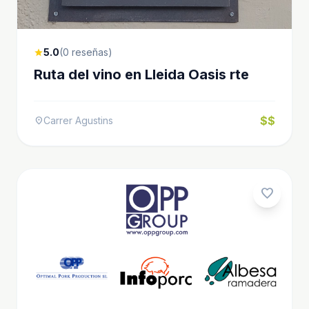
5.0
(0 reseñas)
star
Ruta del vino en Lleida Oasis rte
$$
Carrer Agustins
location_on
favorite