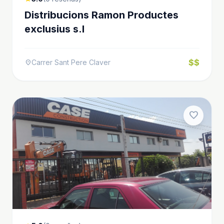
Distribucions Ramon Productes
exclusius s.l
$$
Carrer Sant Pere Claver
location_on
favorite