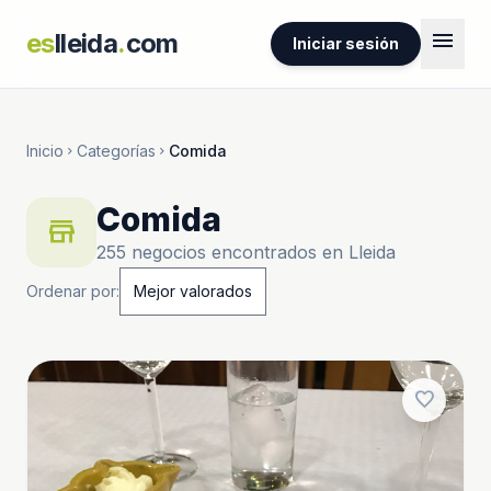
menu
es
lleida
.
com
Iniciar sesión
Inicio
Categorías
Comida
chevron_right
chevron_right
Comida
store
255 negocios encontrados en Lleida
Ordenar por:
favorite