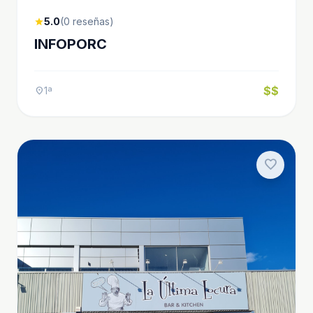
5.0
(0 reseñas)
star
INFOPORC
$$
1ª
location_on
favorite