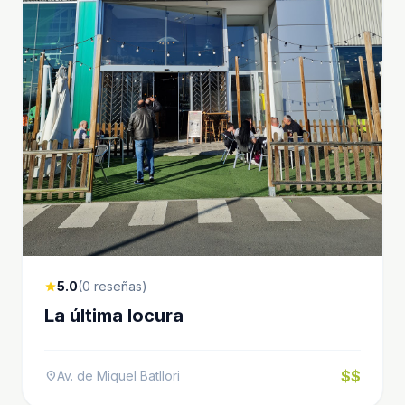
5.0
(0 reseñas)
star
La última locura
$$
Av. de Miquel Batllori
location_on