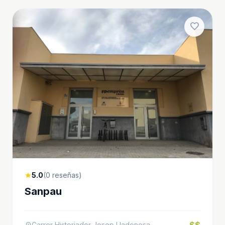
favorite
5.0
(0 reseñas)
star
Sanpau
Carrer Historiador Josep Lladonosa