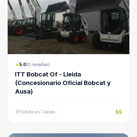
5.0
(0 reseñas)
star
ITT Bobcat Of - Lleida
(Concesionario Oficial Bobcat y
Ausa)
$$
Partida les Canals
location_on