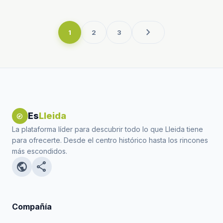
chevron_right
1
2
3
Es
Lleida
explore
La plataforma líder para descubrir todo lo que Lleida tiene
para ofrecerte. Desde el centro histórico hasta los rincones
más escondidos.
public
share
Compañía