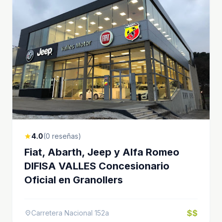
4.0
(0 reseñas)
star
Fiat, Abarth, Jeep y Alfa Romeo
DIFISA VALLES Concesionario
Oficial en Granollers
$$
Carretera Nacional 152a
location_on