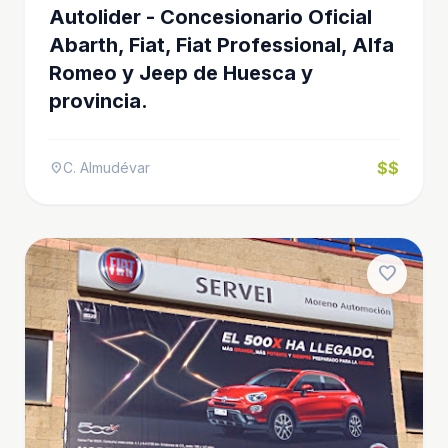
Autolider - Concesionario Oficial
Abarth, Fiat, Fiat Professional, Alfa
Romeo y Jeep de Huesca y
provincia.
$$
C. Almudévar
location_on
favorite