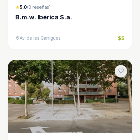
5.0
(0 reseñas)
star
B.m.w. Ibérica S.a.
$$
Av. de les Garrigues
location_on
favorite