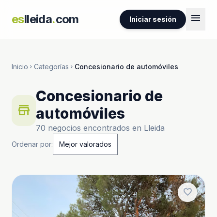
menu
es
lleida
.
com
Iniciar sesión
Inicio
Categorías
Concesionario de automóviles
chevron_right
chevron_right
Concesionario de
store
automóviles
70 negocios encontrados en Lleida
Ordenar por:
favorite