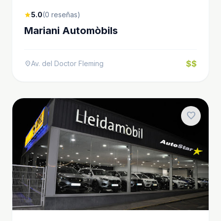
5.0
(0 reseñas)
star
Mariani Automòbils
$$
Av. del Doctor Fleming
location_on
favorite