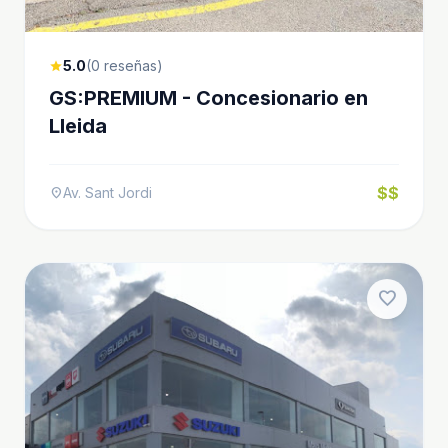
5.0
(0 reseñas)
star
GS:PREMIUM - Concesionario en
Lleida
$$
Av. Sant Jordi
location_on
favorite