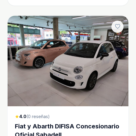
favorite
4.0
(0 reseñas)
star
Fiat y Abarth DIFISA Concesionario
Oficial Sabadell