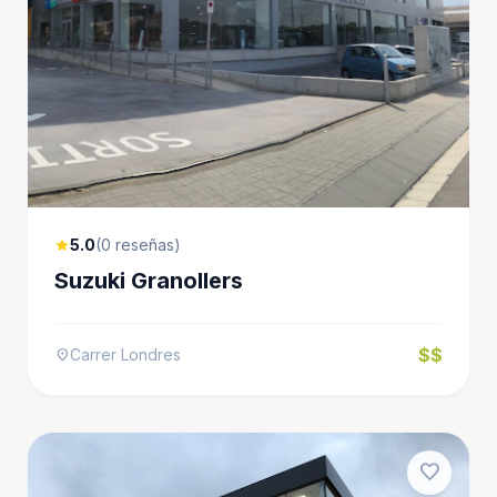
5.0
(0 reseñas)
star
Suzuki Granollers
$$
Carrer Londres
location_on
favorite