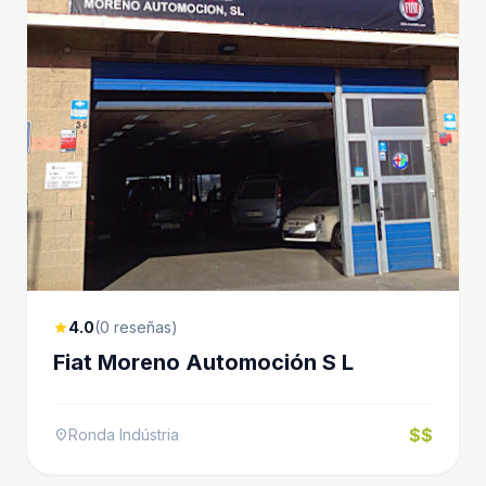
4.0
(0 reseñas)
star
Fiat Moreno Automoción S L
$$
Ronda Indústria
location_on