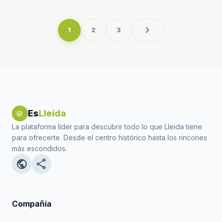
chevron_right
1
2
3
Es
Lleida
explore
La plataforma líder para descubrir todo lo que Lleida tiene
para ofrecerte. Desde el centro histórico hasta los rincones
más escondidos.
public
share
Compañía