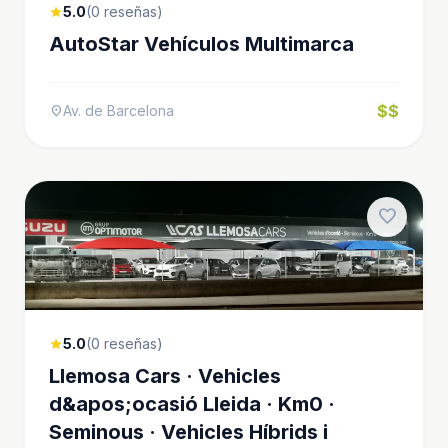
5.0
(0 reseñas)
star
AutoStar Vehículos Multimarca
$$
Av. de Barcelona
location_on
favorite
5.0
(0 reseñas)
star
Llemosa Cars · Vehicles
d&apos;ocasió Lleida · Km0 ·
Seminous · Vehicles Híbrids i