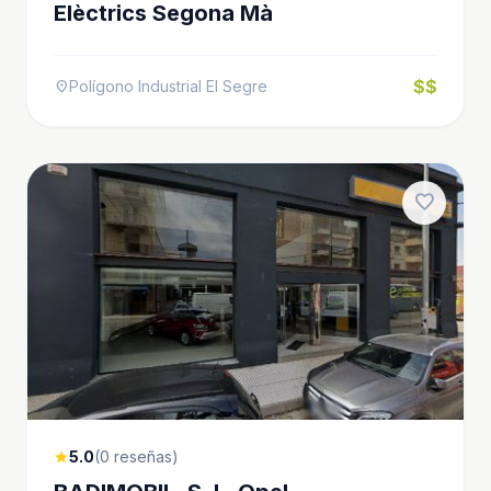
Elèctrics Segona Mà
$$
Polígono Industrial El Segre
location_on
favorite
5.0
(0 reseñas)
star