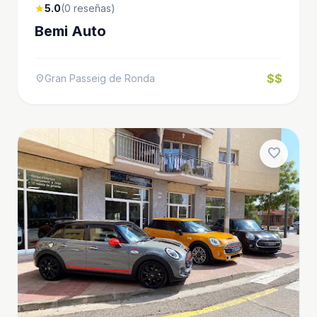
5.0
(0 reseñas)
star
Bemi Auto
$$
Gran Passeig de Ronda
location_on
favorite