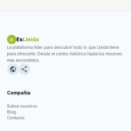
Es
Lleida
explore
La plataforma líder para descubrir todo lo que Lleida tiene
para ofrecerte. Desde el centro histórico hasta los rincones
más escondidos.
public
share
Compañía
Sobre nosotros
Blog
Contacto