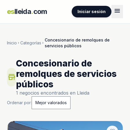
menu
es
lleida
.
com
Iniciar sesión
Concesionario de remolques de
Inicio
Categorías
chevron_right
chevron_right
servicios públicos
Concesionario de
remolques de servicios
store
públicos
1 negocios encontrados en Lleida
Ordenar por: