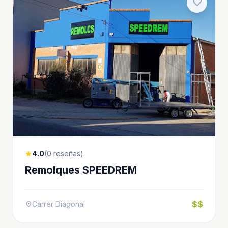
favorite
4.0
(0 reseñas)
star
Remolques SPEEDREM
$$
Carrer Diagonal
location_on