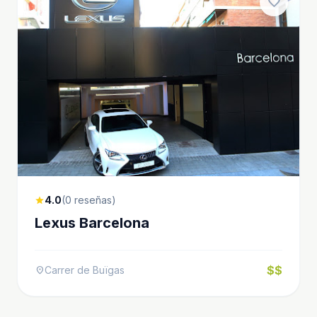
favorite
4.0
(0 reseñas)
star
Lexus Barcelona
$$
Carrer de Buïgas
location_on