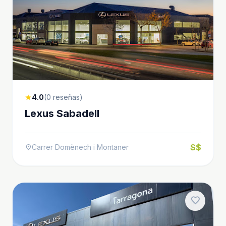
4.0
(0 reseñas)
star
Lexus Sabadell
$$
Carrer Domènech i Montaner
location_on
favorite