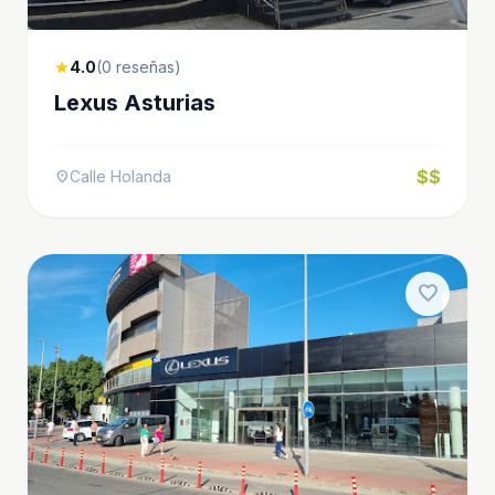
4.0
(0 reseñas)
star
Lexus Asturias
$$
Calle Holanda
location_on
favorite