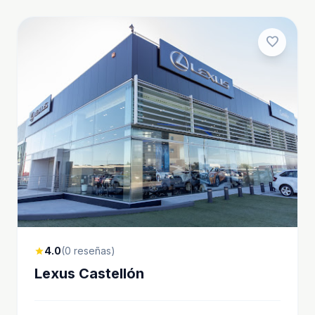
favorite
4.0
(0 reseñas)
star
Lexus Castellón