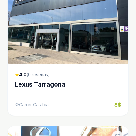
4.0
(0 reseñas)
star
Lexus Tarragona
$$
Carrer Carabia
location_on