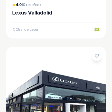
4.0
(0 reseñas)
star
Lexus Valladolid
$$
Ctra. de León
location_on
favorite