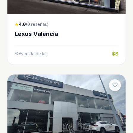
4.0
(0 reseñas)
star
Lexus Valencia
$$
Avenida de las
location_on
favorite