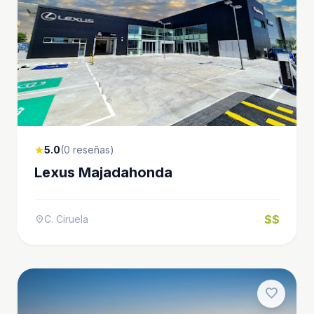
5.0
(0 reseñas)
star
Lexus Majadahonda
$$
C. Ciruela
location_on
favorite