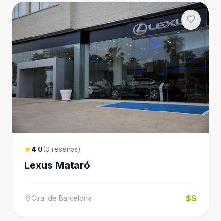
favorite
4.0
(0 reseñas)
star
Lexus Mataró
$$
Ctra. de Barcelona
location_on