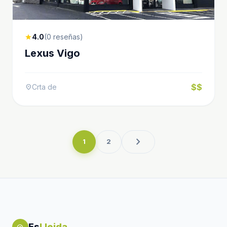
4.0
(0 reseñas)
star
Lexus Vigo
$$
Crta de
location_on
chevron_right
1
2
Es
Lleida
explore