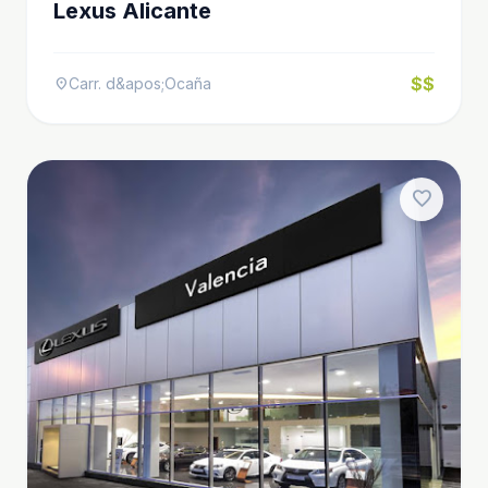
Lexus Alicante
$$
Carr. d&apos;Ocaña
location_on
favorite