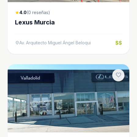
4.0
(0 reseñas)
star
Lexus Murcia
$$
Av. Arquitecto Miguel Ángel Beloqui
location_on
favorite