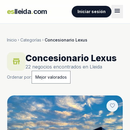
menu
es
lleida
.
com
Iniciar sesión
Inicio
Categorías
Concesionario Lexus
chevron_right
chevron_right
Concesionario Lexus
store
22 negocios encontrados en Lleida
Ordenar por:
favorite