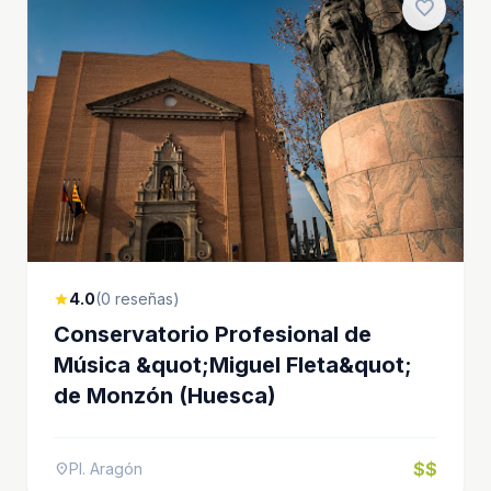
favorite
4.0
(0 reseñas)
star
Conservatorio Profesional de
Música &quot;Miguel Fleta&quot;
de Monzón (Huesca)
$$
Pl. Aragón
location_on