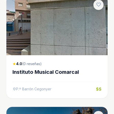
favorite
4.0
(0 reseñas)
star
Instituto Musical Comarcal
$$
P.º Barrón Cegonyer
location_on