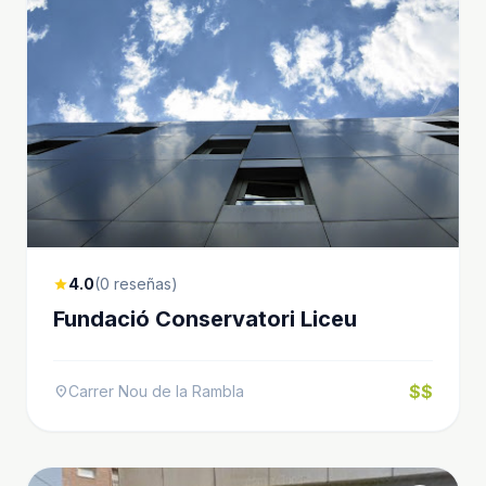
4.0
(0 reseñas)
star
Fundació Conservatori Liceu
$$
Carrer Nou de la Rambla
location_on