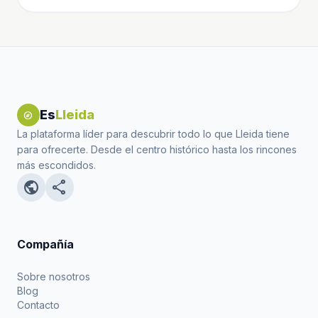
Es
Lleida
explore
La plataforma líder para descubrir todo lo que Lleida tiene
para ofrecerte. Desde el centro histórico hasta los rincones
más escondidos.
public
share
Compañía
Sobre nosotros
Blog
Contacto