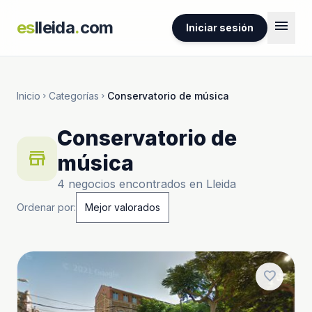
menu
es
lleida
.
com
Iniciar sesión
Inicio
Categorías
Conservatorio de música
chevron_right
chevron_right
Conservatorio de
store
música
4 negocios encontrados en Lleida
Ordenar por:
favorite