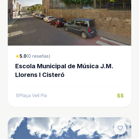
5.0
(0 reseñas)
star
Escola Municipal de Música J.M.
Llorens I Cisteró
$$
Plaça Vell Pla
location_on
favorite