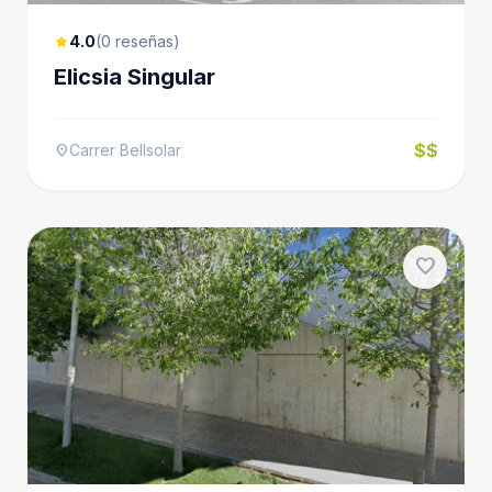
4.0
(0 reseñas)
star
Elicsia Singular
$$
Carrer Bellsolar
location_on
favorite