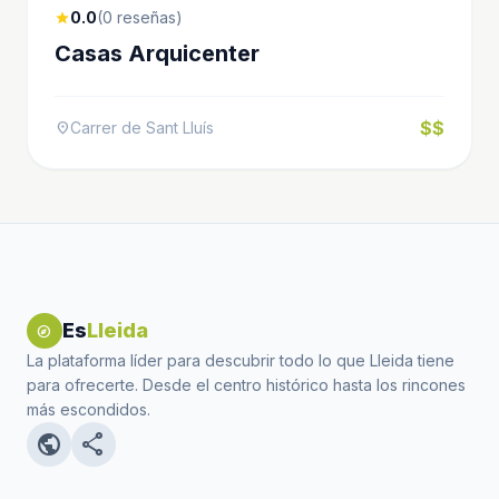
0.0
(0 reseñas)
star
Casas Arquicenter
$$
Carrer de Sant Lluís
location_on
Es
Lleida
explore
La plataforma líder para descubrir todo lo que Lleida tiene
para ofrecerte. Desde el centro histórico hasta los rincones
más escondidos.
public
share