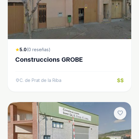
5.0
(0 reseñas)
star
Construccions GROBE
$$
C. de Prat de la Riba
location_on
favorite