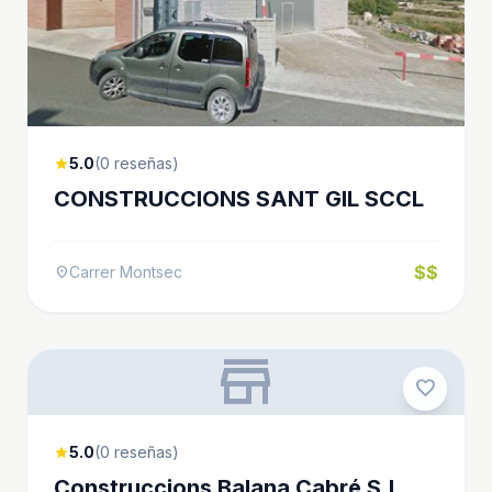
5.0
(0 reseñas)
star
CONSTRUCCIONS SANT GIL SCCL
$$
Carrer Montsec
location_on
store
favorite
5.0
(0 reseñas)
star
Construccions Balana Cabré S.L.