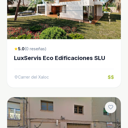
5.0
(0 reseñas)
star
LuxServis Eco Edificaciones SLU
$$
Carrer del Xaloc
location_on
favorite