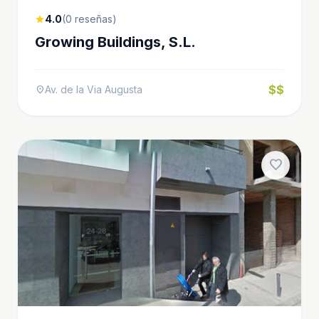
4.0
(0 reseñas)
star
Growing Buildings, S.L.
$$
Av. de la Via Augusta
location_on
favorite