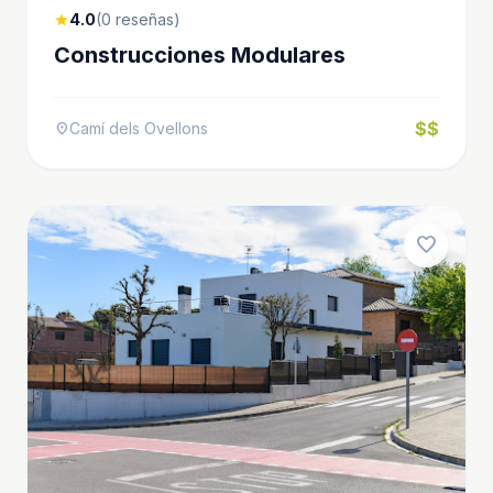
4.0
(0 reseñas)
star
Construcciones Modulares
$$
Camí dels Ovellons
location_on
favorite