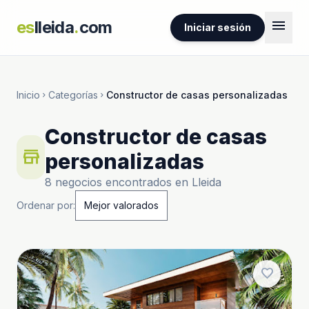
menu
es
lleida
.
com
Iniciar sesión
Inicio
Categorías
Constructor de casas personalizadas
chevron_right
chevron_right
Constructor de casas
store
personalizadas
8 negocios encontrados en Lleida
Ordenar por:
favorite