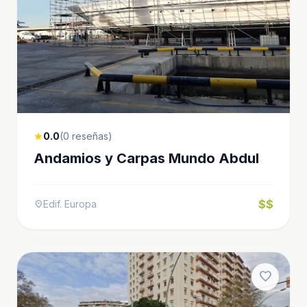
0.0
(0 reseñas)
star
Andamios y Carpas Mundo Abdul
$$
Edif. Europa
location_on
favorite