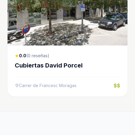
0.0
(0 reseñas)
star
Cubiertas David Porcel
$$
Carrer de Francesc Moragas
location_on