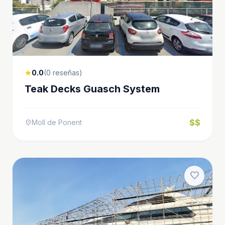
0.0
(0 reseñas)
star
Teak Decks Guasch System
$$
Moll de Ponent
location_on
favorite