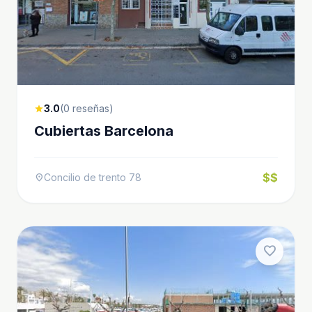
3.0
(0 reseñas)
star
Cubiertas Barcelona
$$
Concilio de trento 78
location_on
favorite