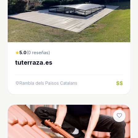
5.0
(0 reseñas)
star
tuterraza.es
$$
Rambla dels Països Catalans
location_on
favorite