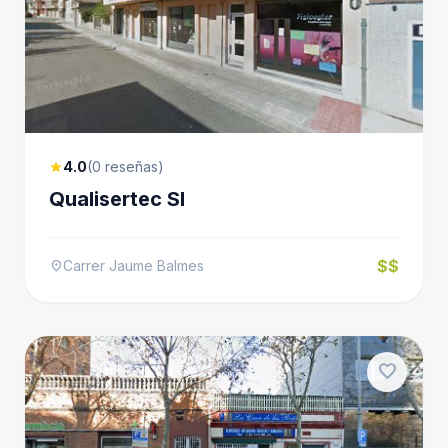
4.0
(0 reseñas)
star
Qualisertec Sl
$$
Carrer Jaume Balmes
location_on
favorite