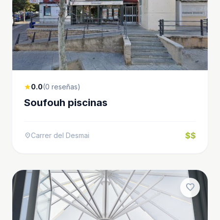
0.0
(0 reseñas)
star
Soufouh piscinas
$$
Carrer del Desmai
location_on
favorite