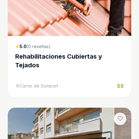
5.0
(0 reseñas)
star
Rehabilitaciones Cubiertas y
Tejados
$$
Carrer de Somport
location_on
favorite