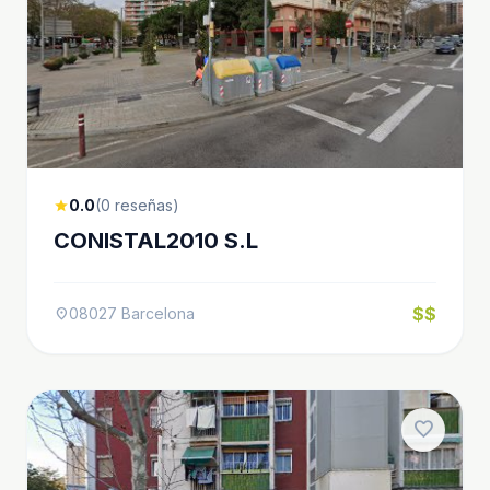
0.0
(0 reseñas)
star
CONISTAL2010 S.L
$$
08027 Barcelona
location_on
favorite