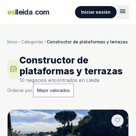
menu
es
lleida
.
com
Iniciar sesión
Inicio
Categorías
Constructor de plataformas y terrazas
chevron_right
chevron_right
Constructor de
store
plataformas y terrazas
10 negocios encontrados en Lleida
Ordenar por:
favorite