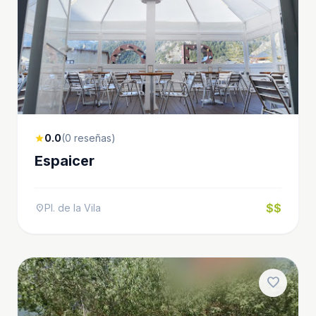
0.0
(0 reseñas)
star
Espaicer
$$
Pl. de la Vila
location_on
favorite