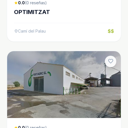
0.0
(0 reseñas)
star
OPTIMITZAT
$$
Camí del Palau
location_on
favorite
0.0
(0 reseñas)
star