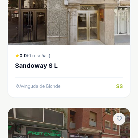
0.0
(0 reseñas)
star
Sandoway S L
$$
Avinguda de Blondel
location_on
favorite