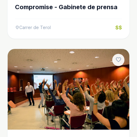
Compromise - Gabinete de prensa
$$
Carrer de Terol
location_on
favorite