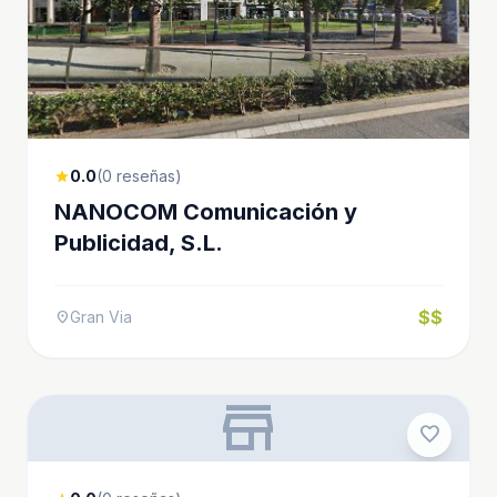
0.0
(0 reseñas)
star
NANOCOM Comunicación y
Publicidad, S.L.
$$
Gran Via
location_on
store
favorite