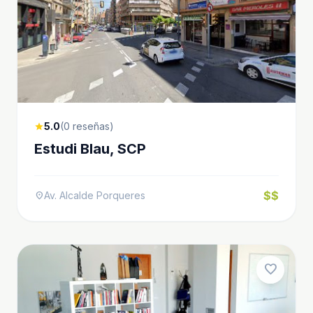
5.0
(0 reseñas)
star
Estudi Blau, SCP
$$
Av. Alcalde Porqueres
location_on
favorite