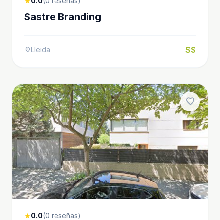
0.0
(0 reseñas)
star
Sastre Branding
$$
Lleida
location_on
favorite
0.0
(0 reseñas)
star