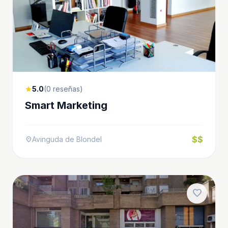
5.0
(0 reseñas)
star
Smart Marketing
$$
Avinguda de Blondel
location_on
favorite