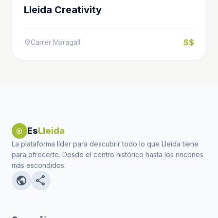
Lleida Creativity
$$
Carrer Maragall
location_on
Es
Lleida
explore
La plataforma líder para descubrir todo lo que Lleida tiene
para ofrecerte. Desde el centro histórico hasta los rincones
más escondidos.
public
share