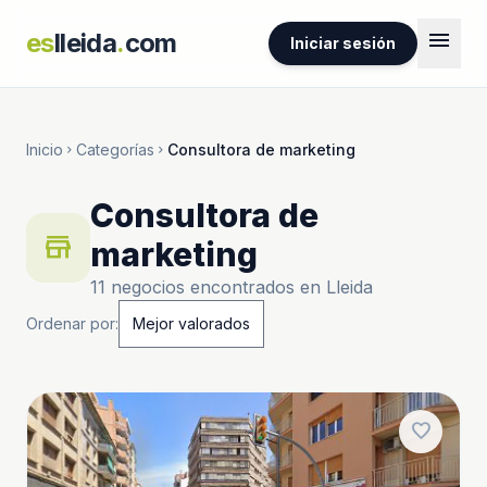
menu
es
lleida
.
com
Iniciar sesión
Inicio
Categorías
Consultora de marketing
chevron_right
chevron_right
Consultora de
store
marketing
11 negocios encontrados en Lleida
Ordenar por:
favorite