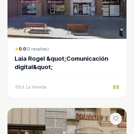
0.0
(0 reseñas)
star
Laia Rogel &quot;Comunicación
digital&quot;
$$
Ed. La Vereda
location_on
favorite