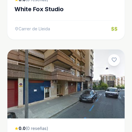
White Fox Studio
$$
Carrer de Lleida
location_on
favorite
0.0
(0 reseñas)
star