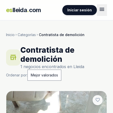
menu
es
lleida
.
com
Iniciar sesión
Inicio
Categorías
Contratista de demolición
chevron_right
chevron_right
Contratista de
store
demolición
1 negocios encontrados en Lleida
Ordenar por:
favorite