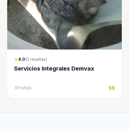
4.0
(0 reseñas)
star
Servicios Integrales Demvax
$$
Partida
location_on