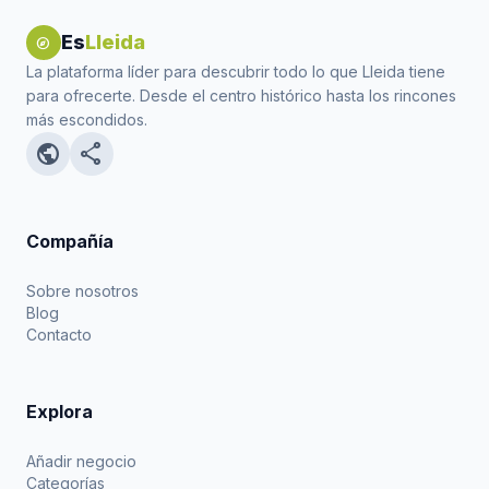
Es
Lleida
explore
La plataforma líder para descubrir todo lo que Lleida tiene
para ofrecerte. Desde el centro histórico hasta los rincones
más escondidos.
public
share
Compañía
Sobre nosotros
Blog
Contacto
Explora
Añadir negocio
Categorías