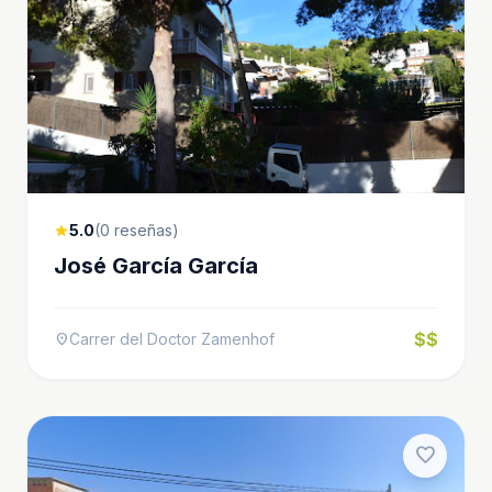
5.0
(0 reseñas)
star
José García García
$$
Carrer del Doctor Zamenhof
location_on
favorite