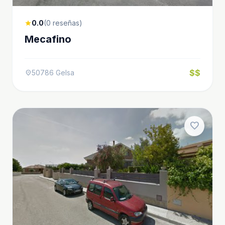
0.0
(0 reseñas)
star
Mecafino
$$
50786 Gelsa
location_on
favorite