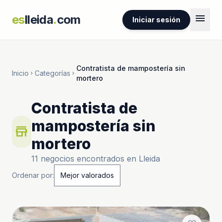
menu
es
lleida
.
com
Iniciar sesión
Contratista de mampostería sin
Inicio
Categorías
chevron_right
chevron_right
mortero
Contratista de
mampostería sin
store
mortero
11 negocios encontrados en Lleida
Ordenar por: