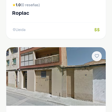
1.0
(0 reseñas)
star
Roplac
$$
Lleida
location_on
favorite