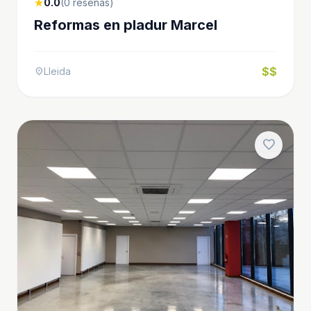
0.0
(0 reseñas)
star
Reformas en pladur Marcel
$$
Lleida
location_on
favorite