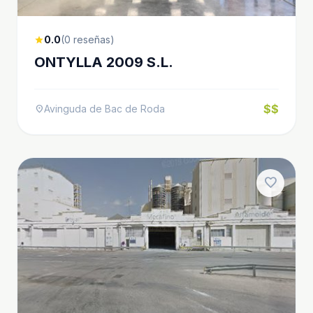
0.0
(0 reseñas)
star
ONTYLLA 2009 S.L.
$$
Avinguda de Bac de Roda
location_on
favorite