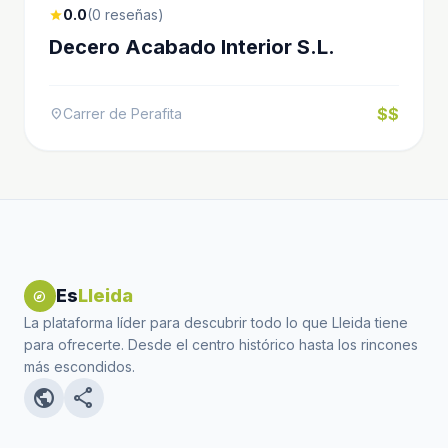
0.0
(0 reseñas)
star
Decero Acabado Interior S.L.
$$
Carrer de Perafita
location_on
Es
Lleida
explore
La plataforma líder para descubrir todo lo que Lleida tiene
para ofrecerte. Desde el centro histórico hasta los rincones
más escondidos.
public
share