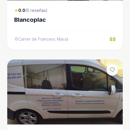
0.0
(0 reseñas)
star
Blancoplac
$$
Carrer de Francesc Maciá
location_on
favorite