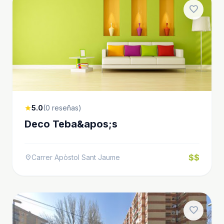
favorite
5.0
(0 reseñas)
star
Deco Teba&apos;s
$$
Carrer Apòstol Sant Jaume
location_on
favorite