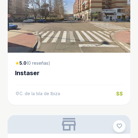
5.0
(0 reseñas)
star
Instaser
$$
C. de la Isla de Ibiza
location_on
store
favorite