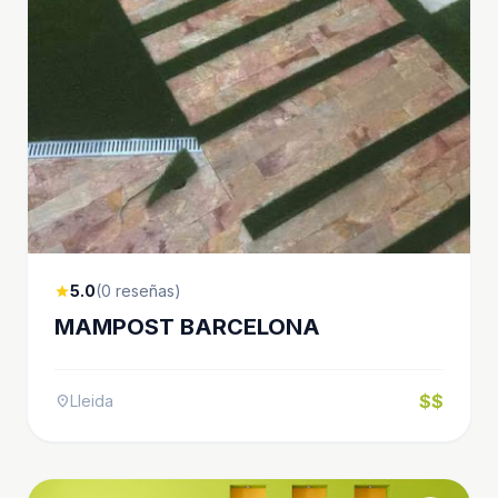
5.0
(0 reseñas)
star
MAMPOST BARCELONA
$$
Lleida
location_on