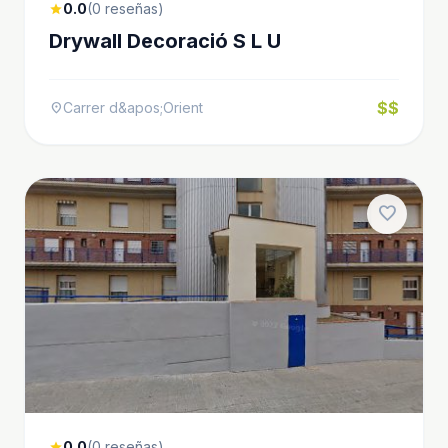
0.0
(0 reseñas)
star
Drywall Decoració S L U
$$
Carrer d&apos;Orient
location_on
favorite
0.0
(0 reseñas)
star