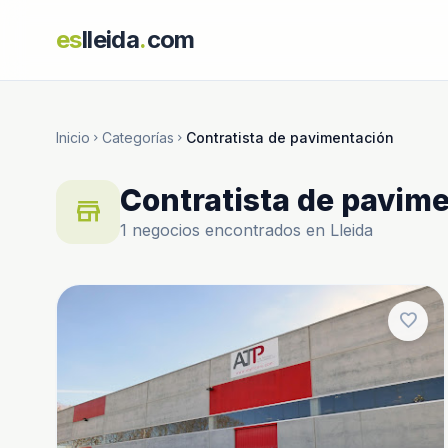
es
lleida
.
com
Inicio
Categorías
Contratista de pavimentación
chevron_right
chevron_right
Contratista de pavim
store
1 negocios encontrados en Lleida
favorite