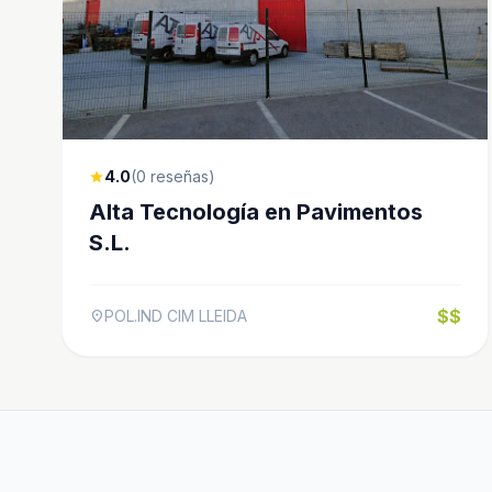
4.0
(0 reseñas)
star
Alta Tecnología en Pavimentos
S.L.
$$
POL.IND CIM LLEIDA
location_on