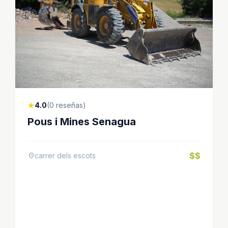
4.0
(0 reseñas)
star
Pous i Mines Senagua
$$
carrer dels escots
location_on