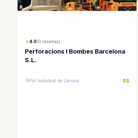
4.0
(0 reseñas)
star
Perforacions I Bombes Barcelona
S.L.
$$
Pol. Industrial de Llerona
location_on