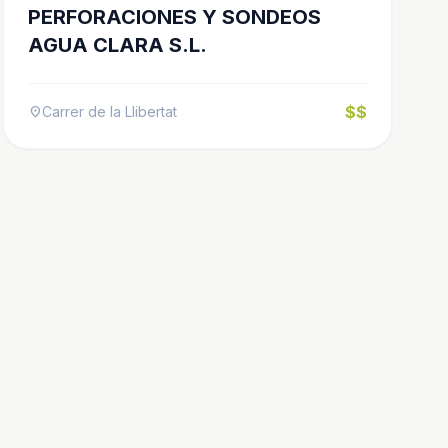
PERFORACIONES Y SONDEOS
AGUA CLARA S.L.
$$
Carrer de la Llibertat
location_on