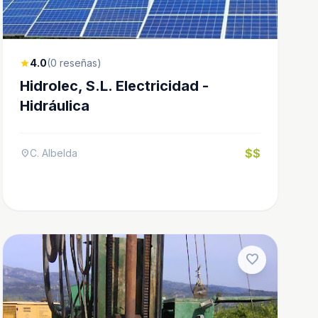
4.0
(0 reseñas)
star
Hidrolec, S.L. Electricidad -
Hidráulica
$$
C. Albelda
location_on
favorite