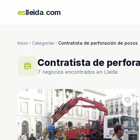
es
lleida
.
com
Inicio
Categorías
Contratista de perforación de pozos
chevron_right
chevron_right
Contratista de perfor
store
7 negocios encontrados en Lleida
favorite