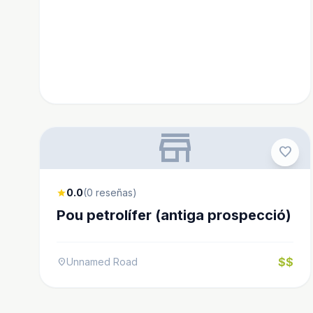
store
favorite
0.0
(0 reseñas)
star
Pou petrolífer (antiga prospecció)
$$
Unnamed Road
location_on