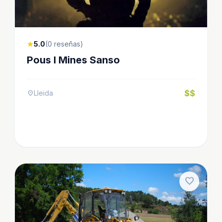
5.0
(0 reseñas)
star
Pous I Mines Sanso
$$
Lleida
location_on
favorite