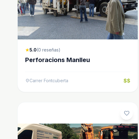
5.0
(0 reseñas)
star
Perforacions Manlleu
$$
Carrer Fontcuberta
location_on
favorite