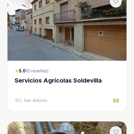
favorite
5.0
(0 reseñas)
star
Servicios Agrícolas Soldevilla
$$
C. San Antonio
location_on
favorite