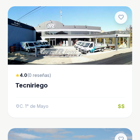
favorite
4.0
(0 reseñas)
star
Tecniriego
$$
C. 1ᵒ de Mayo
location_on
favorite