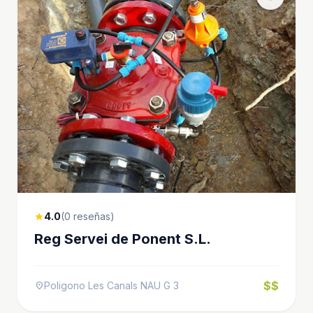
4.0
(0 reseñas)
star
Reg Servei de Ponent S.L.
$$
Poligono Les Canals NAU G 3
location_on