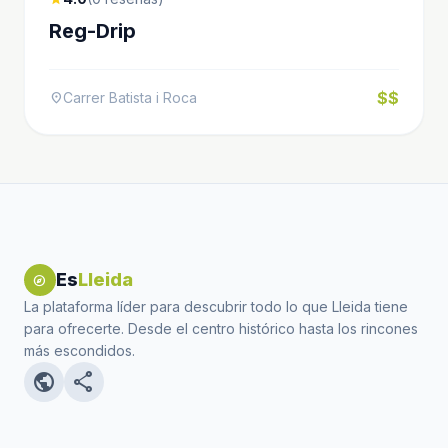
Reg-Drip
$$
Carrer Batista i Roca
location_on
Es
Lleida
explore
La plataforma líder para descubrir todo lo que Lleida tiene
para ofrecerte. Desde el centro histórico hasta los rincones
más escondidos.
public
share