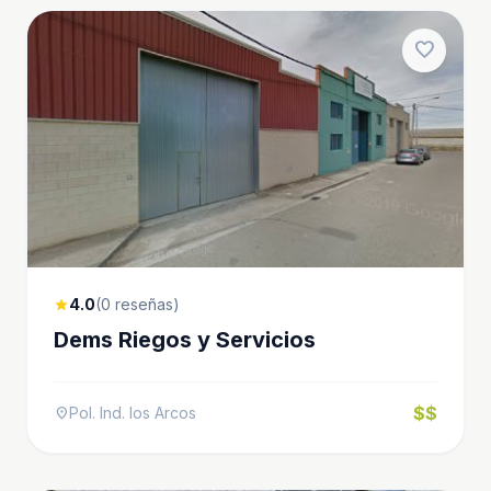
favorite
4.0
(0 reseñas)
star
Dems Riegos y Servicios
$$
Pol. Ind. los Arcos
location_on