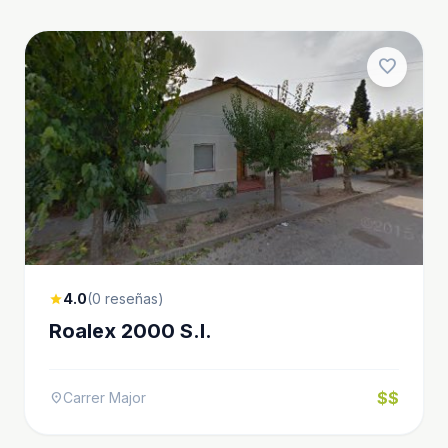
favorite
4.0
(0 reseñas)
star
Roalex 2000 S.l.
$$
Carrer Major
location_on