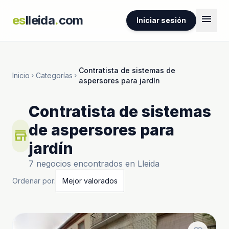
menu
es
lleida
.
com
Iniciar sesión
Contratista de sistemas de
Inicio
Categorías
chevron_right
chevron_right
aspersores para jardín
Contratista de sistemas
de aspersores para
store
jardín
7 negocios encontrados en Lleida
Ordenar por: