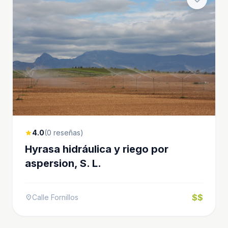
4.0
(0 reseñas)
star
Hyrasa hidráulica y riego por
aspersion, S. L.
$$
Calle Fornillos
location_on