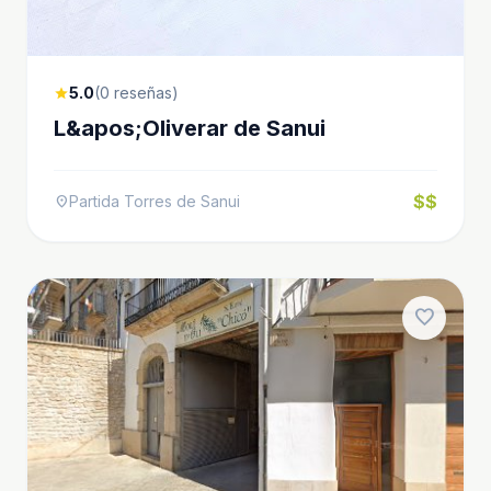
5.0
(0 reseñas)
star
L&apos;Oliverar de Sanui
$$
Partida Torres de Sanui
location_on
favorite