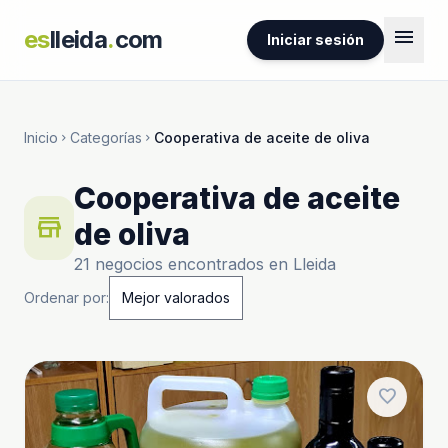
menu
es
lleida
.
com
Iniciar sesión
Inicio
Categorías
Cooperativa de aceite de oliva
chevron_right
chevron_right
Cooperativa de aceite
store
de oliva
21 negocios encontrados en Lleida
Ordenar por:
favorite