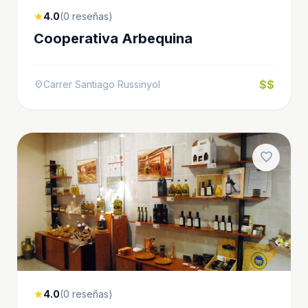
4.0
(0 reseñas)
star
Cooperativa Arbequina
$$
Carrer Santiago Russinyol
location_on
favorite
4.0
(0 reseñas)
star