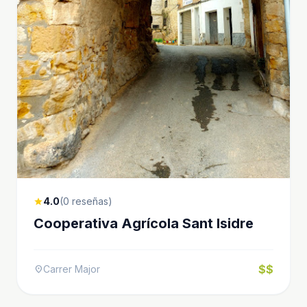
4.0
(0 reseñas)
star
Cooperativa Agrícola Sant Isidre
$$
Carrer Major
location_on