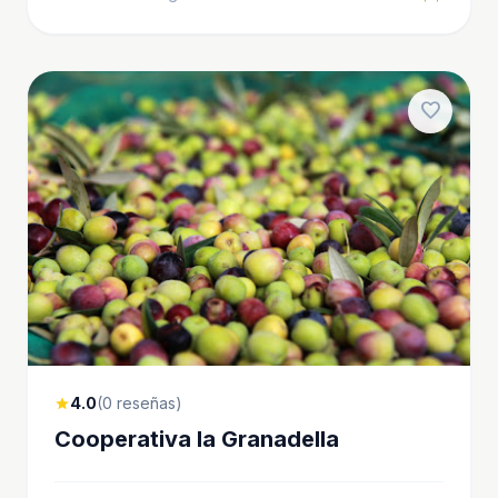
favorite
4.0
(0 reseñas)
star
Cooperativa la Granadella