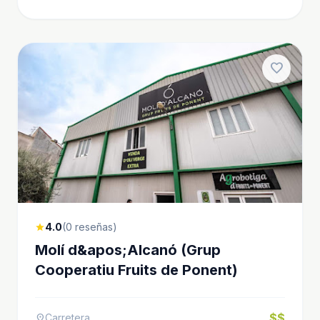
favorite
4.0
(0 reseñas)
star
Molí d&apos;Alcanó (Grup
Cooperatiu Fruits de Ponent)
$$
Carretera
location_on