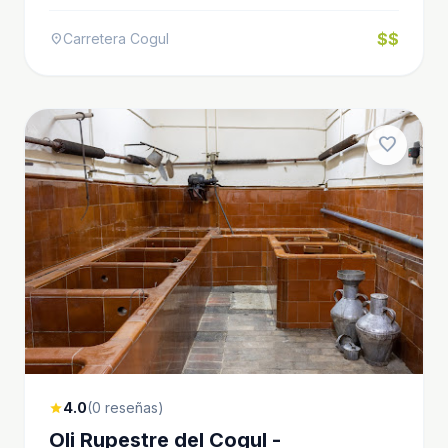
$$
Carretera Cogul
location_on
favorite
4.0
(0 reseñas)
star
Oli Rupestre del Cogul -