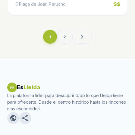
$$
Plaça de Joan Perucho
location_on
chevron_right
1
2
Es
Lleida
explore
La plataforma líder para descubrir todo lo que Lleida tiene
para ofrecerte. Desde el centro histórico hasta los rincones
más escondidos.
public
share