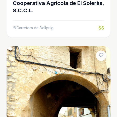
Cooperativa Agrícola de El Soleràs,
S.C.C.L.
$$
Carretera de Bellpuig
location_on
favorite