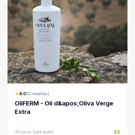
4.0
(0 reseñas)
star
OliFERM - Oli d&apos;Oliva Verge
Extra
$$
Carrer Sant Isidre
location_on