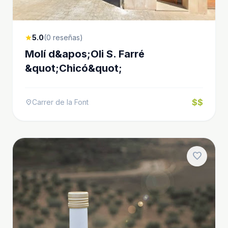
5.0
(0 reseñas)
star
Molí d&apos;Oli S. Farré
&quot;Chicó&quot;
$$
Carrer de la Font
location_on
favorite