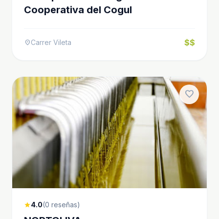
Cooperativa del Cogul
$$
Carrer Vileta
location_on
favorite
4.0
(0 reseñas)
star