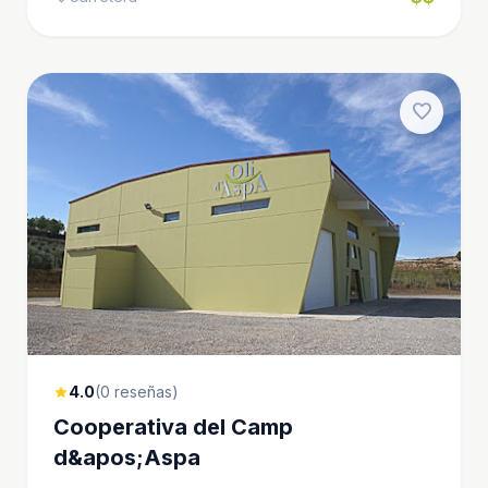
favorite
4.0
(0 reseñas)
star
Cooperativa del Camp
d&apos;Aspa