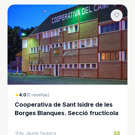
favorite
4.0
(0 reseñas)
star
Cooperativa de Sant Isidre de les
Borges Blanques. Secció fructícola
$$
Av. Jaume Segarra
location_on